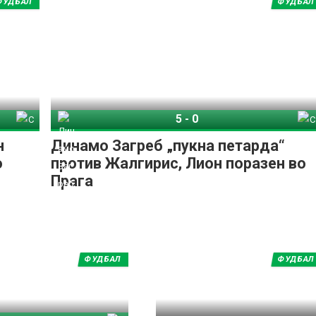
ФУДБАЛ
ФУДБАЛ
5
-
0
Грац
Динамо Загреб
Спирис Каунас
н
Динамо Загреб „пукна петарда“
о
против Жалгирис, Лион поразен во
Прага
ФУДБАЛ
ФУДБАЛ