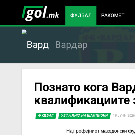
ФУДБАЛ
РАКОМЕТ
Вардар
You
Познато кога Вар
квалификациите 
are
here
ФУДБАЛ
УЕФА ЛИГА НА ШАМПИОНИ
18 ЈУНИ 2026,
Најтрофејниот македонски фуд