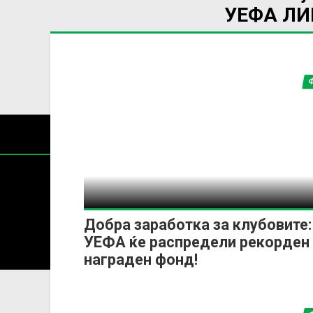
УЕФА Л
Добра заработка за клубовите:
Содржин
УЕФА ќе распредели рекорден
За секоја форма на распространување, репродукција и
награден фонд!