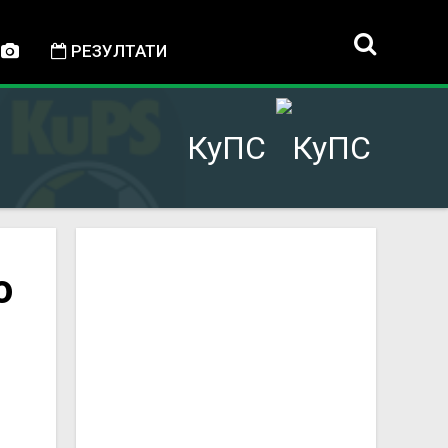
РЕЗУЛТАТИ
КуПС
о