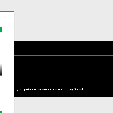
е права.
ј веб сајт, потребна е писмена согласност од Gol.mk.