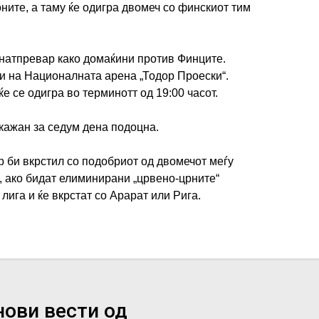
ните, а таму ќе одигра двомеч со финскиот тим
 натпревар како домаќини против Финците.
ли на Националната арена „Тодор Проески“.
е се одигра во терминотт од 19:00 часот.
кажан за седум дена подоцна.
р би вкрстил со подобриот од двомечот меѓу
, ако бидат елиминирани „црвено-црните“
ига и ќе вкрстат со Арарат или Рига.
нови вести од