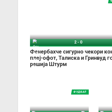
2
-
0
Фенербахче
СК Штурм 
Фенербахче сигурно чекори ко
плеј-офот, Талиска и Гринвуд г
решија Штурм
ФУДБАЛ