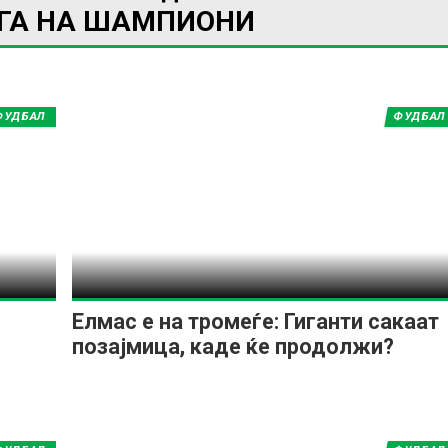
ИГА НА ШАМПИОНИ
ФУДБАЛ
ФУДБАЛ
ИМПРЕСУМ
МАРКЕТИНГ
КОНТАКТ
RSS
© 2016-2026 Gol.mk
Сите права задржани
Елмас e на тромеѓе: Гиганти сакаат
ите на Gol.mk се заштитени со Законот за авторското право и сроднит
позајмица, каде ќе продолжи?
ли комерцијална употреба на текстови, фотографии или податоци од ово