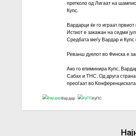
претколо од Лигаат на шампио
Купс.
Вардарци ќе го играат првиот
Истиот е закажан на седми ју
Средбата меѓу Вардар и Купс ќ
Реванш дуелот во Финска е за
Ако го елиминира Купс, Варда
Сабах и ТНС. Од друга страна
преоѓаат во Конференциската л
Вардар
КуПС
Нај