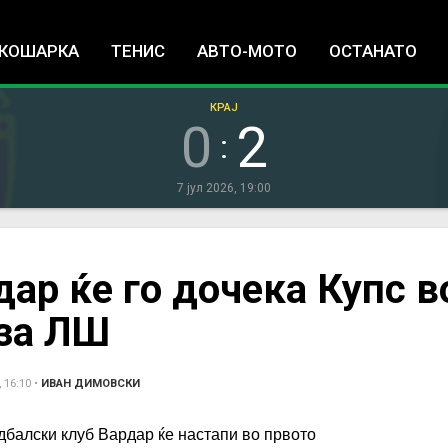
Jump to navigation
КОШАРКА
ТЕНИС
АВТО-МОТО
ОСТАНАТО
КРАЈ
0
2
:
7 јул 2026, 19:00
дар ќе го дочека Купс в
за ЛШ
 16:10
•
ИВАН ДИМОВСКИ
балски клуб Вардар ќе настапи во првото