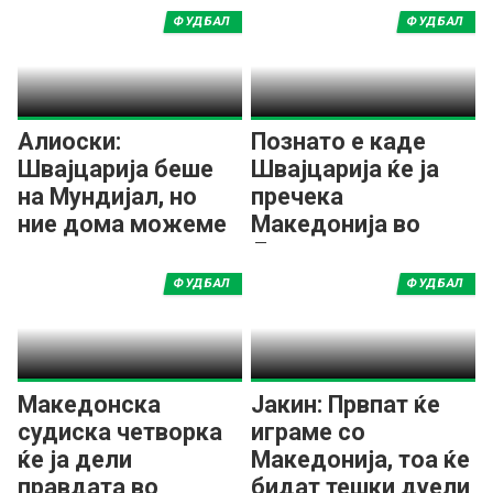
ФУДБАЛ
ФУДБАЛ
Алиоски:
Познато е каде
Швајцарија беше
Швајцарија ќе ја
на Мундијал, но
пречека
ние дома можеме
Македонија во
со секого
Лигата на нации
ФУДБАЛ
ФУДБАЛ
Македонска
Јакин: Првпат ќе
судиска четворка
играме со
ќе ја дели
Македонија, тоа ќе
правдата во
бидат тешки дуели