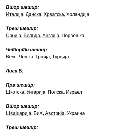
Втор шешир:
Италија
,
Данска
,
Хрватска
, Холандија
Трет шешир:
Србија
,
Белгија
,
Англија
, Норвешка
Четврти шешир:
Велс
,
Чешка
,
Грција
, Турција
Лига Б:
Прв шешир:
Шкотска
,
Унгарија
,
Полска
, Израел
Втор шешир:
Швајцарија
, БиХ,
Австрија
, Украина
Трет шешир: