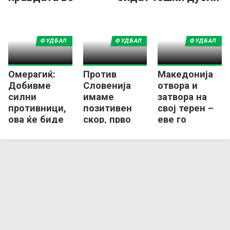
Лигата на нациите
ФУДБАЛ
ФУДБАЛ
ФУДБАЛ
Омерагиќ:
Против
Македонија
Добивме
Словенија
отвора и
силни
имаме
затвора на
противници,
позитивен
свој терен –
ова ќе биде
скор, прво
еве го
вистински
соочување
распоредот
тест за
со
во Лигата на
Македонија
Швајцарија
нациите