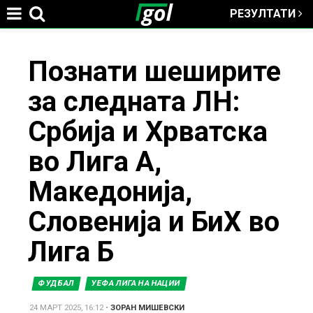
РЕЗУЛТАТИ
Jump to navigation
You
Познати шеширите
за следната ЛН:
are
Србија и Хрватска
here
во Лига А,
Македонија,
Словенија и БиХ во
Лига Б
ФУДБАЛ
УЕФА ЛИГА НА НАЦИИ
24 МАРТ 2025, 16:12
•
ЗОРАН МИШЕВСКИ