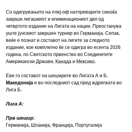
Со одигрувањето на плеј-оф натпреварите синоќа
заврши лигашкиот и елиминациониот дел од
четвртото издание на Лигата на нации. Преостанува
уште јунскиот завршен турнир во
Германија
. Сепак,
веќе е познат и составот на лигите за следното
издание, кое комплетно ќе се одигра во есента 2026
година, по Светското првенство во Соединетите
Американски Држави,
Канада
и
Мексико
.
Еве го составот на шеширите во Лигата А и Б.
Македонија
е во последниот сад пред ждрепката во
Лига Б.
Лига А:
Прв шешир:
Германија,
Шпанија
,
Франција
, Португалија