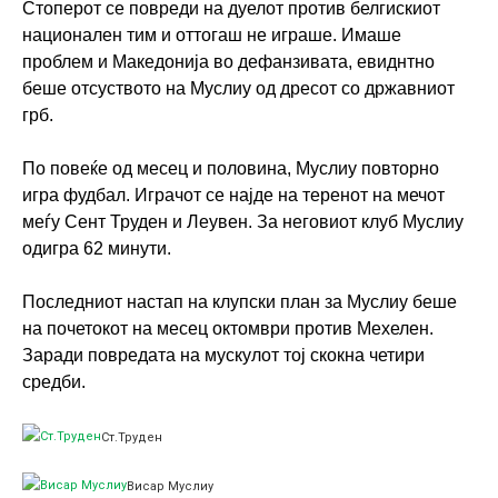
Стоперот се повреди на дуелот против белгискиот
национален тим и оттогаш не играше. Имаше
проблем и Македонија во дефанзивата, евиднтно
беше отсуството на Муслиу од дресот со државниот
грб.
По повеќе од месец и половина, Муслиу повторно
игра фудбал. Играчот се најде на теренот на мечот
меѓу Сент Труден и Леувен. За неговиот клуб Муслиу
одигра 62 минути.
Последниот настап на клупски план за Муслиу беше
на почетокот на месец октомври против Мехелен.
Заради повредата на мускулот тој скокна четири
средби.
Ст.Труден
Висар Муслиу