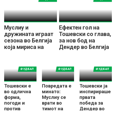
Муслиу и
Ефектен гол на
дружината играат
Тошевски со глава,
сезона во Белгија
за нов бод на
која мириса на
Дендер во Белгија
историја!
ФУДБАЛ
ФУДБАЛ
ФУДБАЛ
Тошевски е
Повредата е
Тошевски ја
во одлична
минато:
инспирираше
форма,
Муслиу се
првата
погоди и
врати во
победа за
против
тимот на
Дендер во
Вестерло во
Сент Труден
белгиската