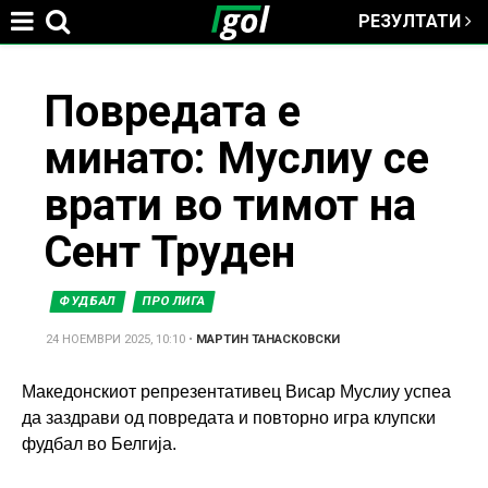
РЕЗУЛТАТИ
Jump to navigation
You
Повредата е
минато: Муслиу се
are
врати во тимот на
here
Сент Труден
ФУДБАЛ
ПРО ЛИГА
24 НОЕМВРИ 2025, 10:10
•
МАРТИН ТАНАСКОВСКИ
Македонскиот репрезентативец Висар Муслиу успеа
да заздрави од повредата и повторно игра клупски
фудбал во Белгија.