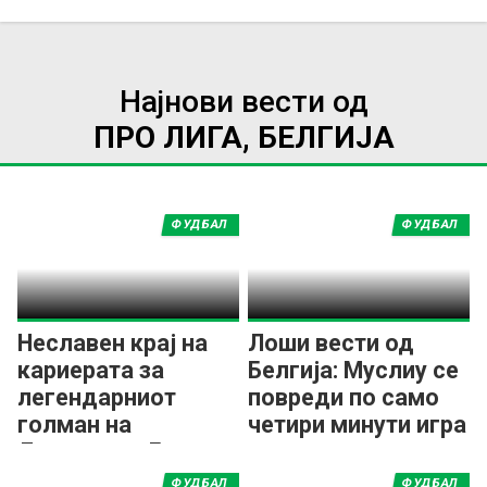
Најнови вести од
ПРО ЛИГА, БЕЛГИЈА
ФУДБАЛ
ФУДБАЛ
Неславен крај на
Лоши вести од
кариерата за
Белгија: Муслиу се
легендарниот
повреди по само
голман на
четири минути игра
Ливерпул и Бриж
ФУДБАЛ
ФУДБАЛ