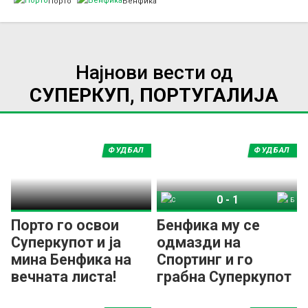
Порто
Бенфика
Најнови вести од
СУПЕРКУП, ПОРТУГАЛИЈА
ФУДБАЛ
ФУДБАЛ
0
-
1
Спортинг
Бенфика
Порто го освои
Бенфика му се
Суперкупот и ја
одмазди на
мина Бенфика на
Спортинг и го
вечната листа!
грабна Суперкупот