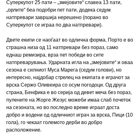
Суперкупот 25 пати – „змејовите“ славеа 13 пати,
„орлите“ беа подобри пет пати, додека седум
натпревари завршија нерешено (порано во
Суперкупот се играа по два натпревари).
Двете екипи се наоѓаат во одлична форма, Порто е во
страшна низа од 11 натпревари без пораз, само
еднаш ремизира, врза пет победи во сите
натпреварувања. Ударната игла на „змејовите“ и оваа
сезона е силниот Муса Марега (седум голови), но
интересно, најдобар стрелец на екипата е играчот за
врска Сержо Оливеира со осум погодоци. Од друга
страна, Бенфика е во серија од девет меча без пораз,
пулените на Жорге Жезус можеби имаа слаб почеток
на сезоната, но во последно време играат доста
добро и водени од одличниот играч за врска, Пици (10
гола), го чекаат големото дерби во добро
расположение.