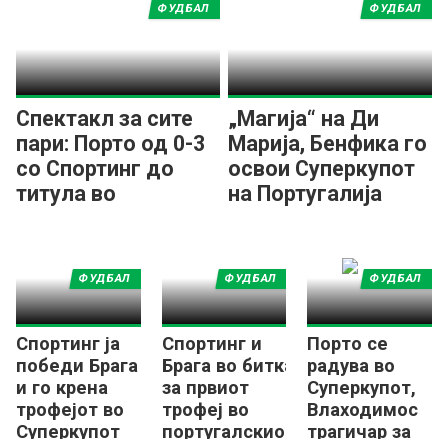
ФУДБАЛ
ФУДБАЛ
Спектакл за сите
„Магија“ на Ди
пари: Порто од 0-3
Марија, Бенфика го
со Спортинг до
освои Суперкупот
титула во
на Португалија
Суперкупот!
(ВИДЕО)
ФУДБАЛ
ФУДБАЛ
ФУДБАЛ
Спортинг ја
Спортинг и
Порто се
победи Брага
Брага во битка
радува во
и го крена
за првиот
Суперкупот,
трофејот во
трофеј во
Влаходимос
Суперкупот
португалскиот
трагичар за