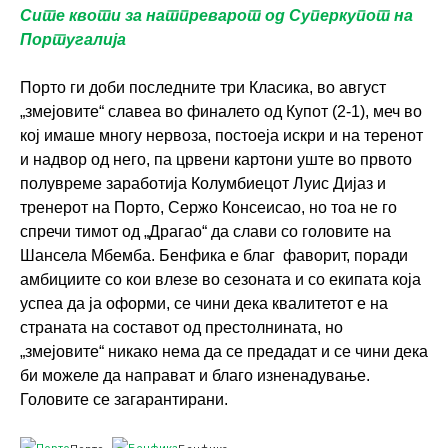
Сите квоти за натпреварот од Суперкупот на
Португалија
Порто ги доби последните три Класика, во август
„змејовите“ славеа во финалето од Купот (2-1), меч во
кој имаше многу нервоза, постоеја искри и на теренот
и надвор од него, па црвени картони уште во првото
полувреме заработија Колумбиецот Луис Дијаз и
тренерот на Порто, Сержо Консеисао, но тоа не го
спречи тимот од „Драгао“ да слави со головите на
Шансела Мбемба. Бенфика е благ фаворит, поради
амбициите со кои влезе во сезоната и со екипата која
успеа да ја оформи, се чини дека квалитетот е на
страната на составот од престолнината, но
„змејовите“ никако нема да се предадат и се чини дека
би можеле да направат и благо изненадување.
Головите се загарантирани.