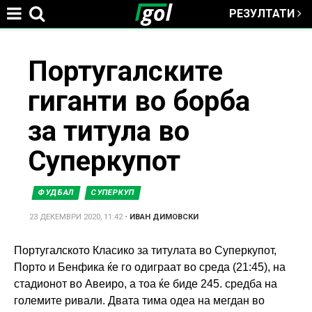
РЕЗУЛТАТИ
Jump to navigation
You
Португалските
гиганти во борба
are
за титула во
here
Суперкупот
ФУДБАЛ
СУПЕРКУП
23 ДЕКЕМВРИ 2020, 11:42
•
ИВАН ДИМОВСКИ
Португалското Класико за титулата во Суперкупот,
Порто и Бенфика ќе го одиграат во среда (21:45), на
стадионот во Авеиро, а тоа ќе биде 245. средба на
големите ривали. Двата тима одеа на мегдан во