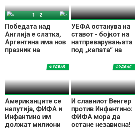
1
-
2
Англија
Аргентина
Победата над
УЕФА останува на
Англија е слатка,
ставот - бојкот на
Аргентина има нов
натпреварувањата
празник на
под „капата“ на
фудбалот!
ФИФА!
ФУДБАЛ
ФУДБАЛ
Американците се
И славниот Венгер
налутија, ФИФА и
против Инфантино:
Инфантино им
ФИФА мора да
должат милиони
остане независна!
долари!