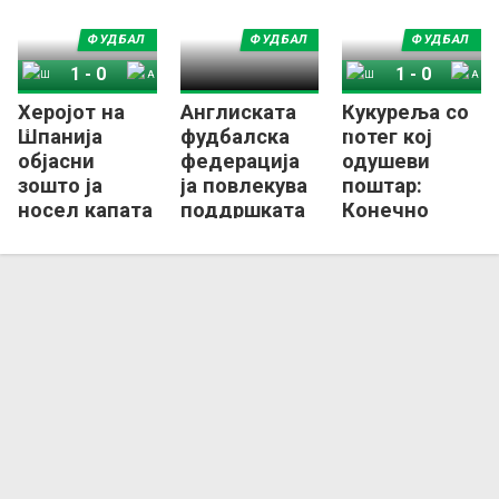
ФУДБАЛ
ФУДБАЛ
ФУДБАЛ
1
-
0
1
-
0
Херојот на
Англиската
Кукуреља со
Шпанија
Аргентина
Шпанија
Аргентина
Шпанија
фудбалска
потег кој
објасни
федерација
одушеви
зошто ја
ја повлекува
поштар:
носел капата
поддршката
Конечно
со „слоганот
за
Англичанец
на Трамп“
Инфантино!
со медал од
СП (ФОТО)