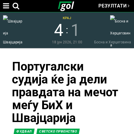
РЕЗУЛТАТИ
Jump to navigation
КРАЈ
4
1
:
Швајцарија
18 јун 2026, 21:00
Босна и Херцеговина
You
Португалски
судија ќе ја дели
are
правдата на мечот
here
меѓу БиХ и
Швајцарија
ФУДБАЛ
СВЕТСКО ПРВЕНСТВО