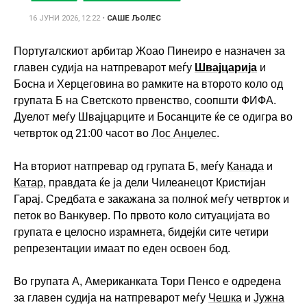
16 ЈУНИ 2026, 12:22
•
САШЕ ЉОЛЕС
Португалскиот арбитар Жоао Пинеиро е назначен за
главен судија на натпреварот меѓу
Швајцарија
и
Босна и Херцеговина во рамките на второто коло од
групата Б на Светското првенство, соопшти ФИФА.
Дуелот меѓу Швајцарците и Босанците ќе се одигра во
четврток од 21:00 часот во
Лос Анџелес
.
На вториот натпревар од групата Б, меѓу
Канада
и
Катар
, правдата ќе ја дели Чилеанецот Кристијан
Гарај. Средбата е закажана за полноќ меѓу четврток и
петок во Ванкувер. По првото коло ситуацијата во
групата е целосно израмнета, бидејќи сите четири
репрезентации имаат по еден освоен бод.
Во групата А, Американката Тори Пенсо е одредена
за главен судија на натпреварот меѓу
Чешка
и
Јужна