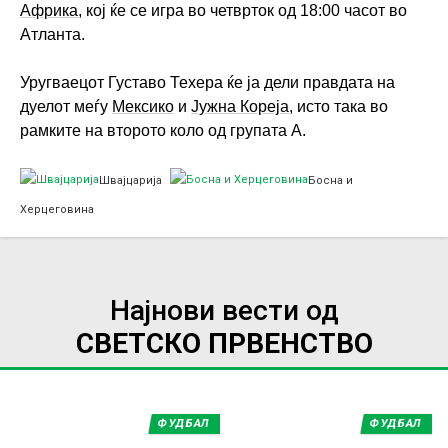
Африка
, кој ќе се игра во четврток од 18:00 часот во
Атланта.
Уругваецот Густаво Техера ќе ја дели правдата на
дуелот меѓу
Мексико
и
Јужна Кореја
, исто така во
рамките на второто коло од групата А.
Швајцарија
Босна и
Херцеговина
Најнови вести од
СВЕТСКО ПРВЕНСТВО
ФУДБАЛ
ФУДБАЛ