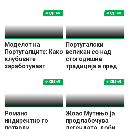
ФУДБАЛ
ФУДБАЛ
Моделот на
Португалски
Португалците: Како
великан со над
клубовите
стогодишна
заработуваат
традиција е пред
милијарди од
згаснување!
трансфери?
ФУДБАЛ
ФУДБАЛ
Романо
Жоао Мутињо ја
индиректно го
продлабочува
потврди
легендата, доби