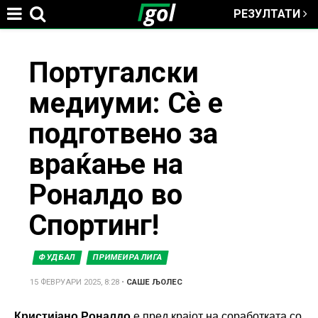
РЕЗУЛТАТИ
Jump to navigation
You
Португалски
медиуми: Сѐ е
are
подготвено за
here
враќање на
Роналдо во
Спортинг!
ФУДБАЛ
ПРИМЕИРА ЛИГА
15 ФЕВРУАРИ 2025, 8:28
•
САШЕ ЉОЛЕС
Кристијано Роналдо
е пред крајот на соработката со