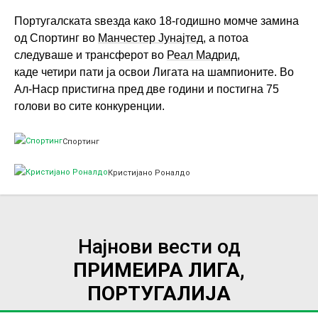
Португалската ѕвезда како 18-годишно момче замина
од Спортинг во
Манчестер Јунајтед
, а потоа
следуваше и трансферот во
Реал Мадрид
,
каде четири пати ја освои Лигата на шампионите. Во
Ал-Наср пристигна пред две години и постигна 75
голови во сите конкуренции.
Спортинг
Кристијано Роналдо
Најнови вести од
ПРИМЕИРА ЛИГА,
ПОРТУГАЛИЈА