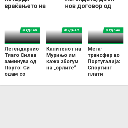
враќањето на
нов договор од
Мурињо во Реал:
Брага
Бенфика има нов
тренер!
ФУДБАЛ
ФУДБАЛ
ФУДБАЛ
Легендарниот
Капитенот на
Мега-
Тиаго Силва
Мурињо им
трансфер во
заминува од
кажа збогум
Португалија:
Порто: Си
на „орлите“
Спортинг
одам со
плати
освоена
ТРИЕСЕТ
титула!
милиони
евра за играч
на Брага!