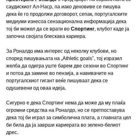
саудискиот Ал-Наср, па иако деновиве се пишува
дека ќе го продолжи договорот, сепак, португалските
медиуми изнесоа сензационална информација дека
тој би можел да се врати во
Спортинг
, клубот каде ја
започна својата блескава кариера.
За
Роналдо
има интерес од неколку клубови, но
според пишувањата на „Athletic goals", тој изразил
желба да одигра уште барем две сезони во Спортинг
и потоа да замине во пензија, а навивачите на
португалскиот гигант веќе пишуваат дека се
одушевени од оваа идеја.
Сигурно е дека Спортинг нема да може да му плаќа
огромни средства на Роналдо, но се претпоставува
дека тој би играл за симболична плата, а главната цел
би била да ја заврши кариерата во зелено-белиот
дрес.