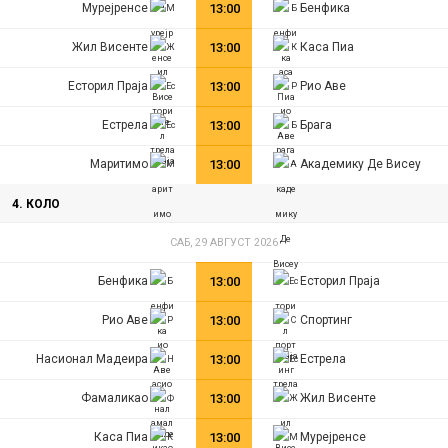
Мурејренсе
13:00
Бенфика
Жил Висенте
13:00
Каса Пиа
Есторил Праја
13:00
Рио Аве
Естрела
13:00
Брага
Маритимo
13:00
Академику Де Висеу
4. КОЛО
САБ, 29 АВГУСТ 2026
Бенфика
13:00
Есторил Праја
Рио Аве
13:00
Спортинг
Насионал Мадеира
13:00
Естрела
Фамаликао
13:00
Жил Висенте
Каса Пиа
13:00
Мурејренсе