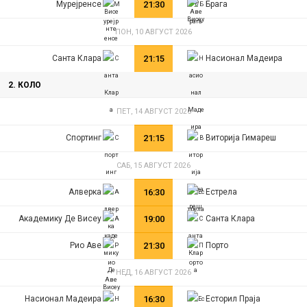
Мурејренсе
21:30
Брага
ПОН, 10 АВГУСТ 2026
Санта Клара
21:15
Насионал Мадеира
2. КОЛО
ПЕТ, 14 АВГУСТ 2026
Спортинг
21:15
Виторија Гимарeш
САБ, 15 АВГУСТ 2026
Алверка
16:30
Естрела
Академику Де Висеу
19:00
Санта Клара
Рио Аве
21:30
Порто
НЕД, 16 АВГУСТ 2026
Насионал Мадеира
16:30
Есторил Праја