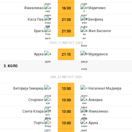
Фамаликао
16:30
Маритимo
Каса Пиа
21:30
Бенфика
Брага
21:30
Жил Висенте
ПОН, 17 АВГУСТ 2026
Арука
21:15
Мурејренсе
3. КОЛО
САБ, 22 АВГУСТ 2026
Виторија Гимарeш
13:00
Насионал Мадеира
Спортинг
13:00
Алверка
Санта Клара
13:00
Фамаликао
Порто
13:00
Арука