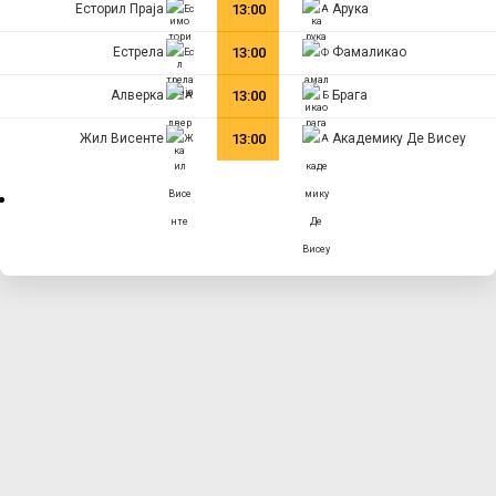
Есторил Праја
13:00
Арука
Естрела
13:00
Фамаликао
Алверка
13:00
Брага
Жил Висенте
13:00
Академику Де Висеу