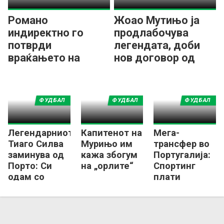
Романо
Жоао Мутињо ја
индиректно го
продлабочува
потврди
легендата, доби
враќањето на
нов договор од
Мурињо во Реал:
Брага
Бенфика има нов
тренер!
ФУДБАЛ
ФУДБАЛ
ФУДБАЛ
Легендарниот
Капитенот на
Мега-
Тиаго Силва
Мурињо им
трансфер во
заминува од
кажа збогум
Португалија:
Порто: Си
на „орлите“
Спортинг
одам со
плати
освоена
ТРИЕСЕТ
титула!
милиони
евра за играч
на Брага!