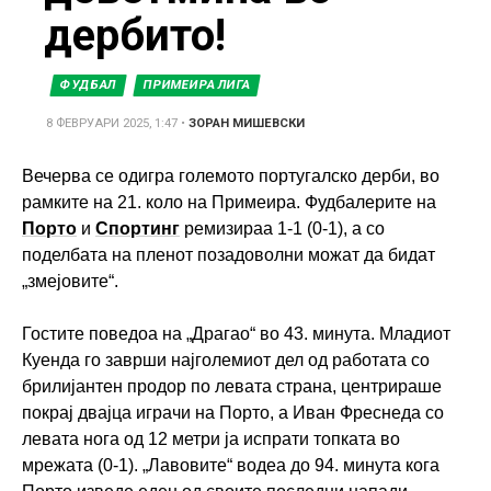
дербито!
ФУДБАЛ
ПРИМЕИРА ЛИГА
8 ФЕВРУАРИ 2025, 1:47
•
ЗОРАН МИШЕВСКИ
Вечерва се одигра големото португалско дерби, во
рамките на 21. коло на Примеира. Фудбалерите на
Порто
и
Спортинг
ремизираа 1-1 (0-1), а со
поделбата на пленот позадоволни можат да бидат
„змејовите“.
Гостите поведоа на „Драгао“ во 43. минута. Младиот
Куенда го заврши најголемиот дел од работата со
брилијантен продор по левата страна, центрираше
покрај двајца играчи на Порто, а Иван Фреснеда со
левата нога од 12 метри ја испрати топката во
мрежата (0-1). „Лавовите“ водеа до 94. минута кога