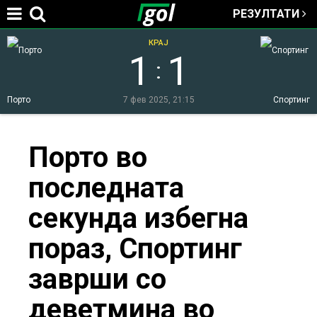
РЕЗУЛТАТИ
Jump to navigation
КРАЈ
1
1
:
Порто
7 фев 2025, 21:15
Спортинг
You
Порто во
последната
are
секунда избегна
here
пораз, Спортинг
заврши со
деветмина во