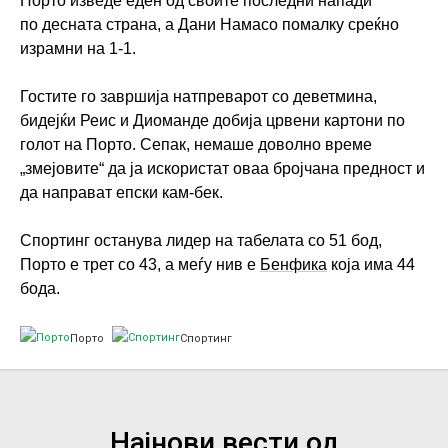
Порто изведе еден од своите последни напади
по десната страна, а Дани Намасо помалку среќно
израмни на 1-1.
Гостите го завршија натпреварот со деветмина,
бидејќи Реис и Диоманде добија црвени картони по
голот на Порто. Сепак, немаше доволно време
„змејовите“ да ја искористат оваа бројчана предност и
да направат епски кам-бек.
Спортинг останува лидер на табелата со 51 бод,
Порто е трет со 43, а меѓу нив е
Бенфика
која има 44
бода.
Порто
Спортинг
Најнови вести од