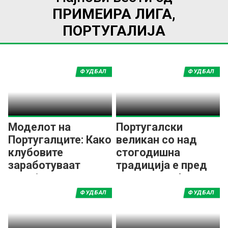
ПРИМЕИРА ЛИГА,
ПОРТУГАЛИЈА
ФУДБАЛ
ФУДБАЛ
Моделот на
Португалски
Португалците: Како
великан со над
клубовите
стогодишна
заработуваат
традиција е пред
милијарди од
згаснување!
трансфери?
ФУДБАЛ
ФУДБАЛ