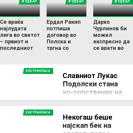
ФУДБАЛ
ФУДБАЛ
ФУДБАЛ
стил
финиш!
Се враќа
Ердал Ракип
Дарко
најлудата
потпиша
Чурлинов би
лига во светот
договор во
можел
– првиот и
Полска и
експресно да
последниот
тргна со
се врати во
ги делат 11
новиот клуб
Полска
бода!
ЕКСТРАКЛАСА
Славниот Лукас
Подолски стана
ко-сопственик на
својот омилен
клуб!
ЕКСТРАКЛАСА
Некогаш беше
9 ДЕКЕМВРИ 2025, 20:05
Лукас Подолски,
најскап бек на
поранешниот германски