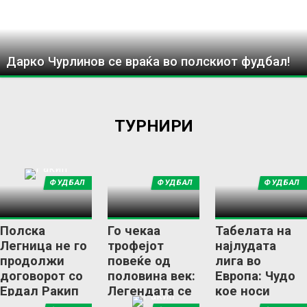
Дарко Чурлинов се враќа во полскиот фудбал!
ТУРНИРИ
ФУДБАЛ
ФУДБАЛ
ФУДБАЛ
Полска
Го чекаа
Табелата на
Легница не го
трофејот
најлудата
продолжи
повеќе од
лига во
договорот со
половина век:
Европа: Чудо
Ердал Ракип
Легендата се
кое носи
пензионира со
драматичен