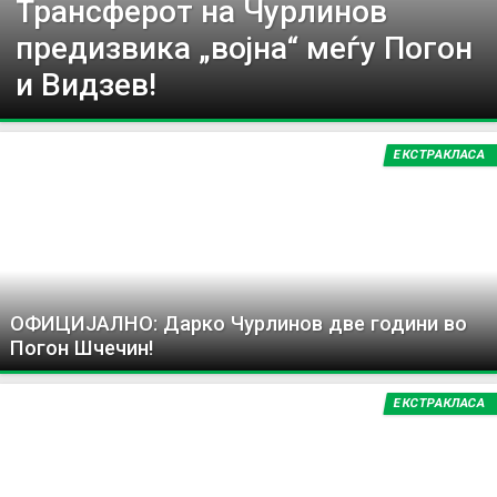
Трансферот на Чурлинов
предизвика „војна“ меѓу Погон
и Видзев!
ЕКСТРАКЛАСА
ОФИЦИЈАЛНО: Дарко Чурлинов две години во
Погон Шчечин!
ЕКСТРАКЛАСА