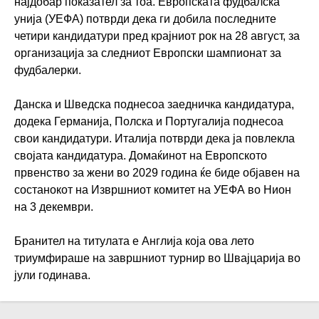
најдобар показател за тоа. Европската фудбалска
унија (УЕФА) потврди дека ги добила последните
четири кандидатури пред крајниот рок на 28 август, за
организација за следниот Европски шампионат за
фудбалерки.
Данска и Шведска поднесоа заедничка кандидатура,
додека Германија, Полска и Португалија поднесоа
свои кандидатури. Италија потврди дека ја повлекла
својата кандидатура. Домаќинот на Европското
првенство за жени во 2029 година ќе биде објавен на
состанокот на Извршниот комитет на УЕФА во Нион
на 3 декември.
Бранител на титулата е Англија која ова лето
триумфираше на завршниот турнир во Швајцарија во
јули годинава.