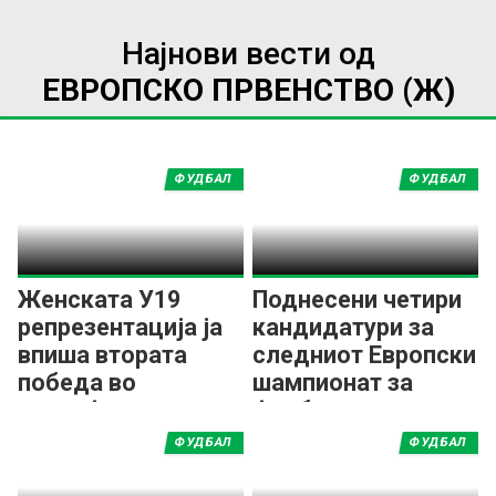
Најнови вести од
ЕВРОПСКО ПРВЕНСТВО (Ж)
ФУДБАЛ
ФУДБАЛ
Женската У19
Поднесени четири
репрезентација ја
кандидатури за
впиша втората
следниот Европски
победа во
шампионат за
квалификациите за
фудбалерки
ЕП
ФУДБАЛ
ФУДБАЛ