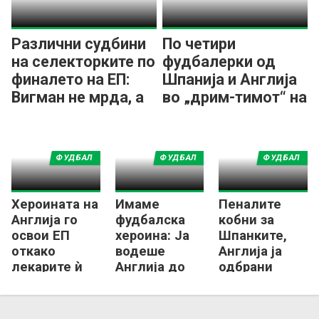
Различни судбини
По четири
на селекторките по
фудбалерки од
финалето на ЕП:
Шпанија и Англија
Вигман не мрда, а
во „дрим-тимот“ на
Томе пред отказ
ЕП!
ФУДБАЛ
ФУДБАЛ
ФУДБАЛ
Хероината на
Имаме
Пеналите
Англија го
фудбалска
кобни за
освои ЕП
хероина: Ја
Шпанките,
откако
водеше
Англија ја
лекарите ѝ
Англија до
одбрани
рекоа дека
титула со
европската
не може да
фрактура на
круна!
игра фудбал!
ногата!