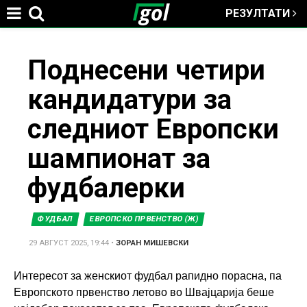
РЕЗУЛТАТИ
Jump to navigation
You
Поднесени четири
кандидатури за
are
следниот Европски
here
шампионат за
фудбалерки
ФУДБАЛ
ЕВРОПСКО ПРВЕНСТВО (Ж)
29 АВГУСТ 2025, 19:44
•
ЗОРАН МИШЕВСКИ
Интересот за женскиот фудбал рапидно порасна, па
Европското првенство летово во Швајцарија беше