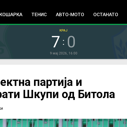
Jump to navigation
КОШАРКА
ТЕНИС
АВТО-МОТО
ОСТАНАТО
КРАЈ
7
0
:
9 мај 2026, 16:00
ектна партија и
рати Шкупи од Битола
КИ