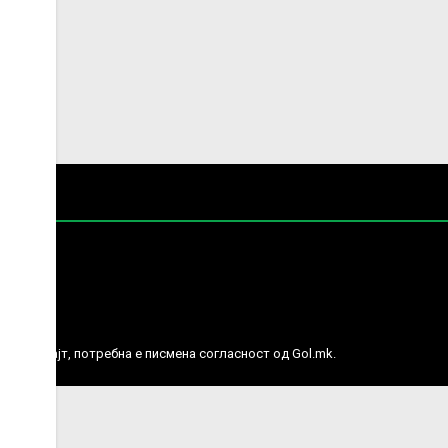
е права.
ј веб сајт, потребна е писмена согласност од Gol.mk.