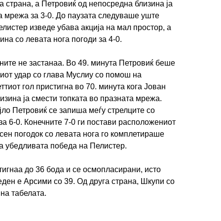
а страна, а Петровиќ од непосредна близина ја
а мрежа за 3-0. До паузата следуваше уште
елистер изведе убава акција на мал простор, а
на со левата нога погоди за 4-0.
ите не застанаа. Во 49. минута Петровиќ беше
овиот удар со глава Муслиу со помош на
ттиот гол пристигна во 70. минута кога Јован
зина ја смести топката во празната мрежа.
јло Петровиќ се запиша меѓу стрелците со
за 6-0. Конечните 7-0 ги постави расположениот
асен погодок со левата нога го комплетираше
 на убедливата победа на Пелистер.
тигнаа до 36 бода и се осмопласирани, исто
еден е Арсими со 39. Од друга страна, Шкупи со
на табелата.