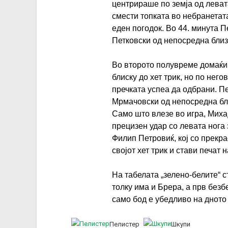
центрираше по земја од леват
смести топката во небранетат
еден погодок. Во 44. минута П
Петковски од непосредна близи
Во второто полувреме домаќин
блиску до хет трик, но по нег
пречката успеа да одбрани. Пе
Мрмачовски од непосредна бли
Само што влезе во игра, Миха
прецизен удар со левата нога 
Филип Петровиќ, кој со прекр
својот хет трик и стави печат
На табелата „зелено-белите“ с
толку има и Брера, а прв безб
само бод е убедливо на дното 
Пелистер
Шкупи