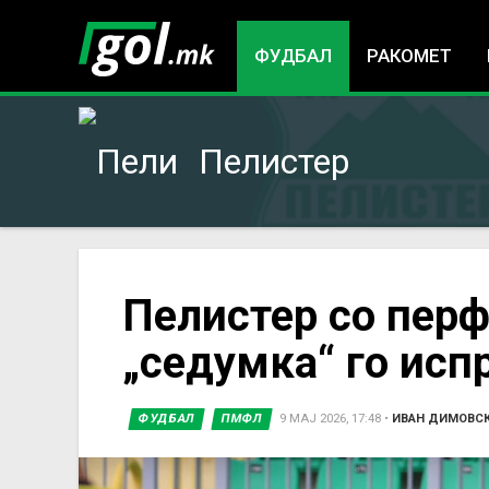
ФУДБАЛ
РАКОМЕТ
Пелистер
You
Пелистер со перф
„седумка“ го исп
are
here
ФУДБАЛ
ПМФЛ
9 МАЈ 2026, 17:48
•
ИВАН ДИМОВС