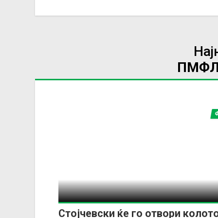
Нај
ПМФЛ
Стојчевски ќе го отвори колото