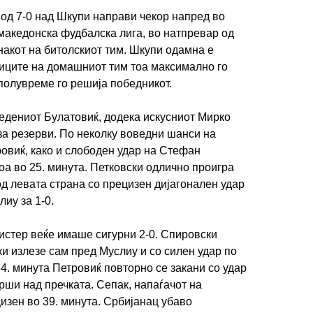
од 7-0 над Шкупи направи чекор напред во
 македонска фудбалска лига, во натпревар од
знакот на битолскиот тим. Шкупи одамна е
ниците на домашниот тим тоа максимално го
 полувреме го решија победникот.
едениот Булатовиќ, додека искусниот Мирко
ИМПРЕСУМ
МАРКЕТИНГ
КОНТАКТ
RSS
за резерви. По неколку воведни шанси на
овиќ, како и слободен удар на Стефан
а во 25. минута. Петковски одлично проигра
© 2016-2026 Gol.mk
од левата страна со прецизен дијагонален удар
Сите права задржани
лиу за 1-0.
ите на Gol.mk се заштитени со Законот за авторското право и сроднит
истер веќе имаше сигурни 2-0. Спировски
ли комерцијална употреба на текстови, фотографии или податоци од ово
ки излезе сам пред Муслиу и со силен удар по
34. минута Петровиќ повторно се закани со удар
врши над пречката. Сепак, напаѓачот на
зен во 39. минута. Србијанац убаво