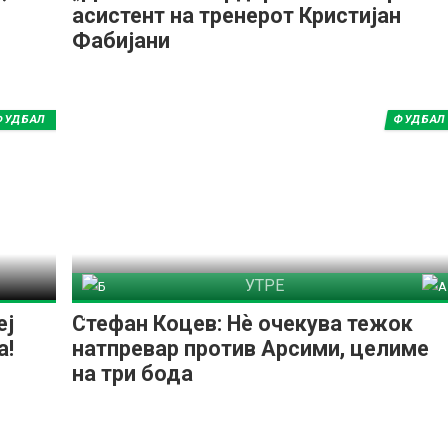
асистент на тренерот Кристијан
Фабијани
ФУДБАЛ
ФУДБАЛ
УТРЕ
Брегалница Штип
Арсими 1973
еј
Стефан Коцев: Нѐ очекува тежок
а!
натпревар против Арсими, целиме
на три бода