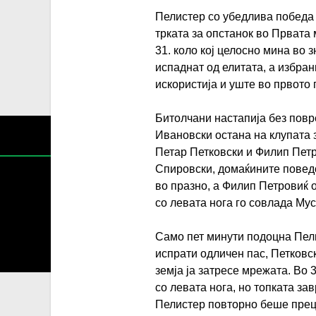
Пелистер со убедлива победа 
трката за опстанок во Првата
31. коло кој целосно мина во 
испаднат од елитата, а избра
искористија и уште во првото
Битолчани настапија без повр
Ивановски остана на клупата 
Петар Петковски и Филип Петр
Спировски, домаќините поведо
во празно, а Филип Петровиќ 
со левата нога го совлада Мус
Содржин
Само пет минути подоцна Пел
За секоја форма на распространување, репродукција и
испрати одличен пас, Петковс
земја ја затресе мрежата. Во 
со левата нога, но топката за
Пелистер повторно беше преци