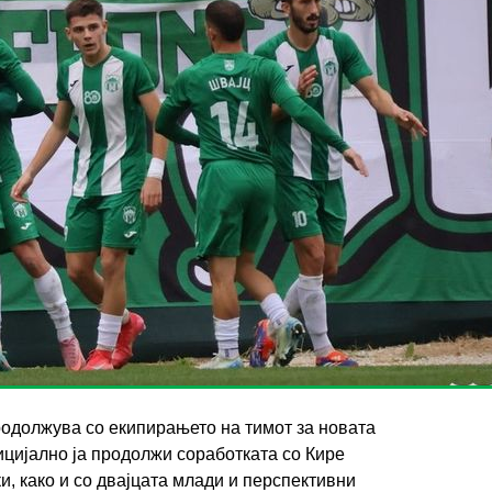
одолжува со екипирањето на тимот за новата
цијално ја продолжи соработката со Кире
, како и со двајцата млади и перспективни