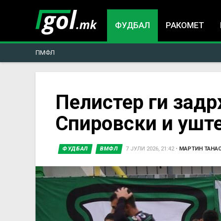
ФУДБАЛ
РАКОМЕТ
ПМФЛ
You
Пелистер ги задр
Спировски и ушт
are
here
ФУДБАЛ
ВМФЛ
7 ЈУЛИ 2026, 21:42
•
МАРТИН ТАНА