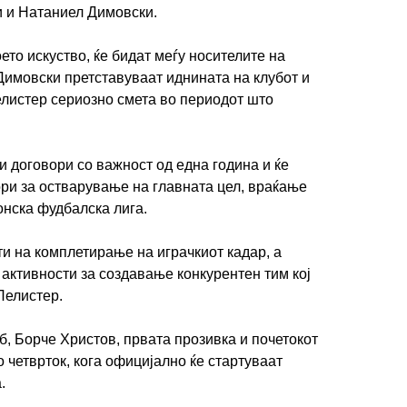
 и Натаниел Димовски.
ето искуство, ќе бидат меѓу носителите на
Димовски претставуваат иднината на клубот и
ИМПРЕСУМ
МАРКЕТИНГ
КОНТАКТ
RSS
Пелистер сериозно смета во периодот што
© 2016-2026 Gol.mk
 договори со важност од една година и ќе
Сите права задржани
бори за остварување на главната цел, враќање
нска фудбалска лига.
ите на Gol.mk се заштитени со Законот за авторското право и сроднит
ли комерцијална употреба на текстови, фотографии или податоци од ово
ти на комплетирање на играчкиот кадар, а
активности за создавање конкурентен тим кој
Пелистер.
, Борче Христов, првата прозивка и почетокот
о четврток, кога официјално ќе стартуваат
.