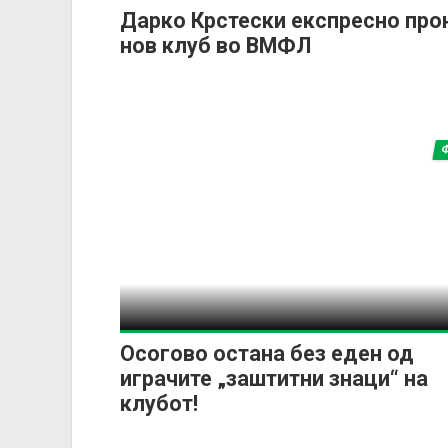
Дарко Крстески експресно про
нов клуб во ВМФЛ
Осогово остана без еден од
играчите „заштитни знаци“ на
клубот!