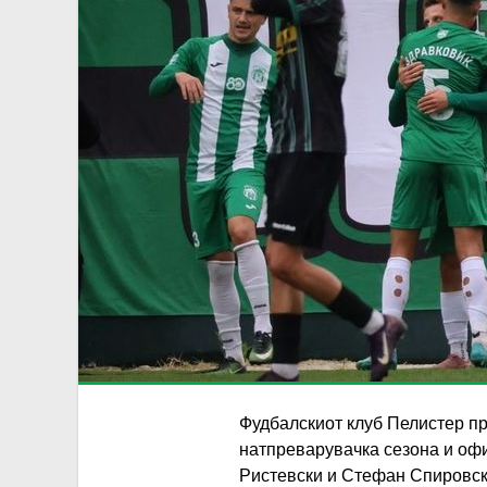
Фудбалскиот клуб Пелистер пр
натпреварувачка сезона и офи
Ристевски и Стефан Спировски