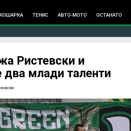
Jump to navigation
КОШАРКА
ТЕНИС
АВТО-МОТО
ОСТАНАТО
жа Ристевски и
е два млади таленти
СКОВСКИ