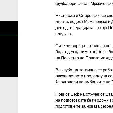
фудбалери, Јован Мрмачовски
Ристевски и Спировски, со сво
играта, додека Мрмачовски и 
дел од генерацијата на која 
следува.
Сите четворица потпишаа нови
бидат дел од тимот кој ќе се 
на Пелистер во Првата македо
Содржин
За секоја форма на распространување, репродукција и
Во клубот интензивно се рабо
раководството продолжува со 
ќе одговори на амбициите на 
Новиот шеф на стручниот штаб
на подготовките ќе ги одржи в
подготовките за новата сезона