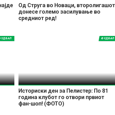
најде
Од Струга во Новаци, второлигашот
донесе големо засилување во
средниот ред!
ФУДБАЛ
ФУДБАЛ
Историски ден за Пелистер: По 81
година клубот го отвори првиот
фан-шоп! (ФОТО)