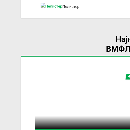
Пелистер
Нај
ВМФЛ