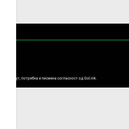
е права.
ј веб сајт, потребна е писмена согласност од Gol.mk.