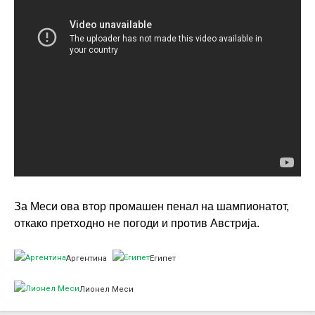
За Меси ова втор промашен пенал на шампионатот,
откако претходно не погоди и против Австрија.
Аргентина
Египет
Лионел Меси