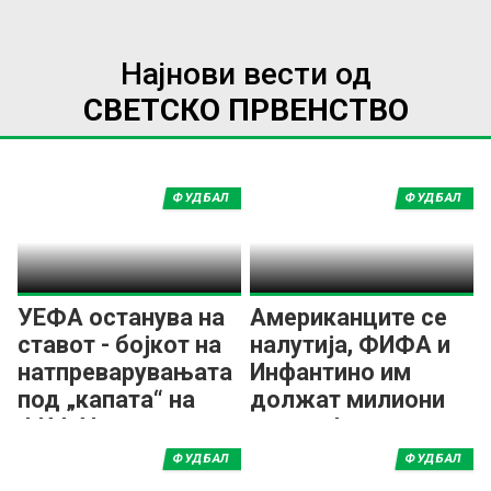
Најнови вести од
СВЕТСКО ПРВЕНСТВО
ФУДБАЛ
ФУДБАЛ
УЕФА останува на
Американците се
ставот - бојкот на
налутија, ФИФА и
натпреварувањата
Инфантино им
под „капата“ на
должат милиони
ФИФА!
долари!
ФУДБАЛ
ФУДБАЛ