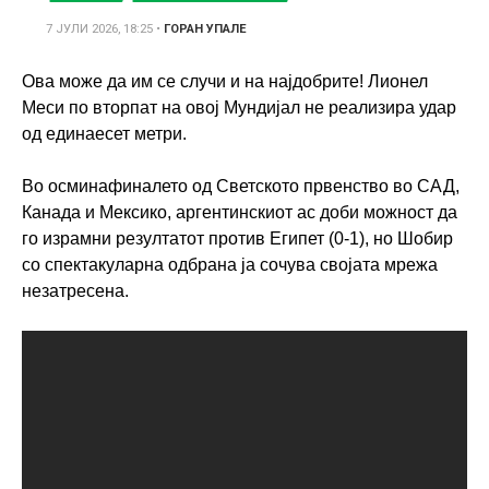
7 ЈУЛИ 2026, 18:25
•
ГОРАН УПАЛЕ
Ова може да им се случи и на најдобрите! Лионел
Меси по вторпат на овој Мундијал не реализира удар
од единаесет метри.
Во осминафиналето од Светското првенство во САД,
Канада и Мексико, аргентинскиот ас доби можност да
го израмни резултатот против Египет (0-1), но Шобир
со спектакуларна одбрана ја сочува својата мрежа
незатресена.