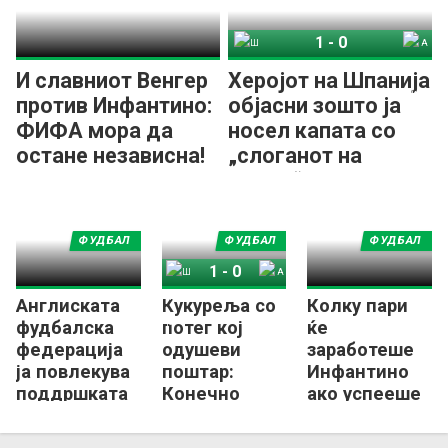
1
-
0
Шпанија
Аргентина
И славниот Венгер
Херојот на Шпанија
против Инфантино:
објасни зошто ја
ФИФА мора да
носел капата со
остане независна!
„слоганот на
Трамп“
ФУДБАЛ
ФУДБАЛ
ФУДБАЛ
1
-
0
Англиската
Кукуреља со
Колку пари
Шпанија
Аргентина
фудбалска
потег кој
ќе
федерација
одушеви
заработеше
ја повлекува
поштар:
Инфантино
поддршката
Конечно
ако успееше
за
Англичанец
да го
Инфантино!
со медал од
„продаде