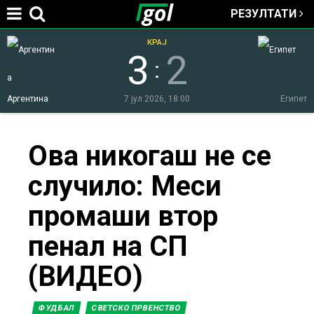
РЕЗУЛТАТИ
Jump to navigation
КРАЈ
3
2
:
Аргентина
7 јул 2026, 18:00
Египет
You
Ова никогаш не се
случило: Меси
are
промаши втор
here
пенал на СП
(ВИДЕО)
ФУДБАЛ
СВЕТСКО ПРВЕНСТВО