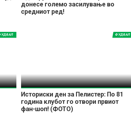
донесе големо засилување во
средниот ред!
ФУДБАЛ
ФУДБАЛ
Историски ден за Пелистер: По 81
година клубот го отвори првиот
фан-шоп! (ФОТО)