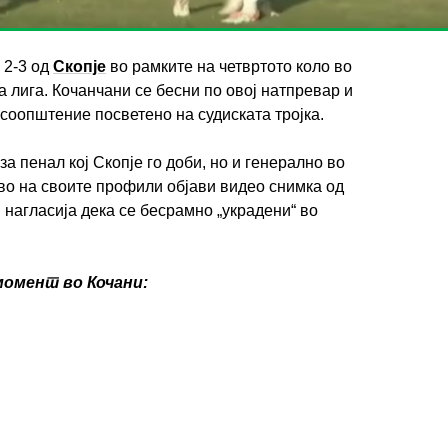
 2-3 од
Скопје
во рамките на четвртото коло во
 лига. Кочанчани се бесни по овој натпревар и
 соопштение посветено на судиската тројка.
за пенал кој Скопје го доби, но и генерално во
ово на своите профили објави видео снимка од
ИМПРЕСУМ
МАРКЕТИНГ
КОНТАКТ
RSS
и нагласија дека се бесрамно „украдени“ во
© 2016-2026 Gol.mk
Сите права задржани
омент во Кочани:
ите на Gol.mk се заштитени со Законот за авторското право и сроднит
ли комерцијална употреба на текстови, фотографии или податоци од ово