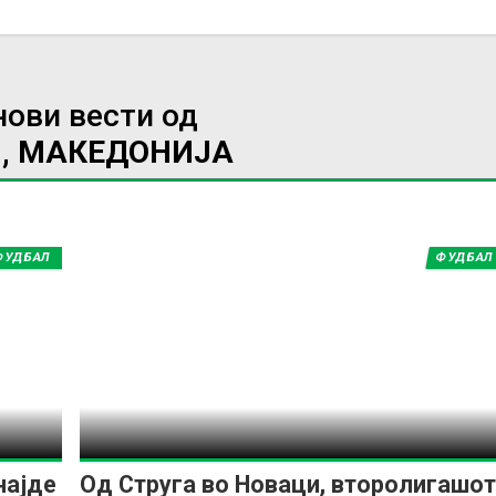
нови вести од
, МАКЕДОНИЈА
ФУДБАЛ
ФУДБАЛ
најде
Од Струга во Новаци, второлигашот