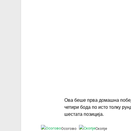
Ова беше прва домашна победа
четири бода по исто толку рун
шестата позиција.
Осогово
Скопје