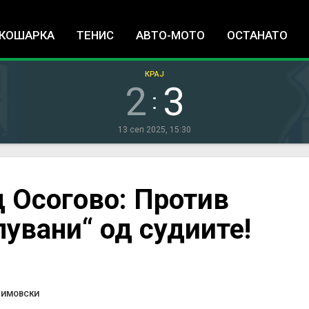
Jump to navigation
КОШАРКА
ТЕНИС
АВТО-МОТО
ОСТАНАТО
КРАЈ
2
3
:
13 сеп 2025, 15:30
д Осогово: Против
лувани“ од судиите!
ДИМОВСКИ