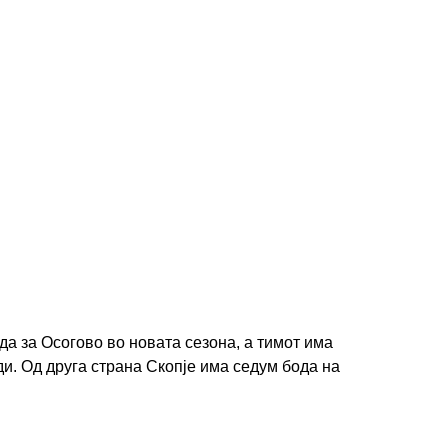
 за Осогово во новата сезона, а тимот има
ди. Од друга страна Скопје има седум бода на