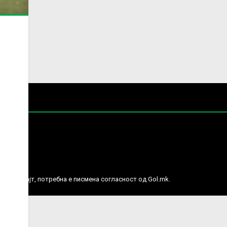
е права.
ј веб сајт, потребна е писмена согласност од Gol.mk.