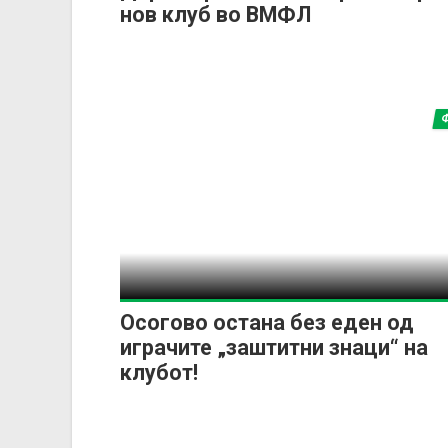
нов клуб во ВМФЛ
Осогово остана без еден од
играчите „заштитни знаци“ на
клубот!