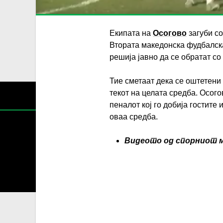
Екипата на
Осогово
загуби со
Втората македонска фудбалска
решија јавно да се обратат со
Тие сметаат дека се оштетени 
текот на целата средба. Осог
пеналот кој го добија гостите 
оваа средба.
Видеото од спорниот м
Содржин
За секоја форма на распространување, репродукција и