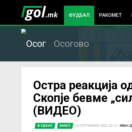
ФУДБАЛ
РАКОМЕТ
Осогово
You
Остра реакција о
Скопје бевме „си
are
(ВИДЕО)
here
ФУДБАЛ
ВМФЛ
14 СЕПТЕМВРИ 2025, 22:12
•
ИВАН 