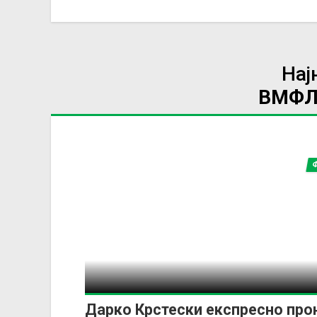
Нај
ВМФЛ
Дарко Крстески експресно про