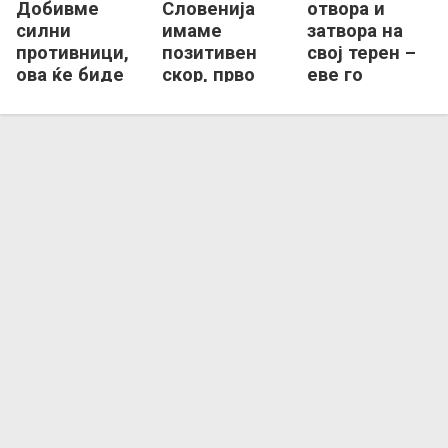
Добивме
Словенија
отвора и
силни
имаме
затвора на
противници,
позитивен
свој терен –
ова ќе биде
скор, прво
еве го
вистински
соочување
распоредот
тест за
со
во Лигата на
Македонија
Швајцарија
нациите