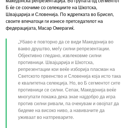
македонска репрезентација. Во групата од сегментот
Б ќе се соочиме со селекциите на Шкотска,
Швајцарија и Словенија. По ждрепката во Брисел,
своите впечатоци ги изнесе претседателот на
федерацијата, Масар Омерагиќ.
„Убаво е повторно да се види Македонија во
вакво друштво, меѓу силни репрезентации.
Објективно гледано, извлековме силни
противници. Швајцарија и Шкотска,
репрезентации кои веќе изборија пласман на
Светското првенство и Словенија која исто така
е квалитетна селекција. Но, во Б сегментот сите
противници се силни. Сепак, Македонија веќе
многупати покажа дека знае најдобро да игра
против силни ривали, па очекувам и овојпат да
бидеме на високо ниво, а навивачите да
уживаат во натпреварите.