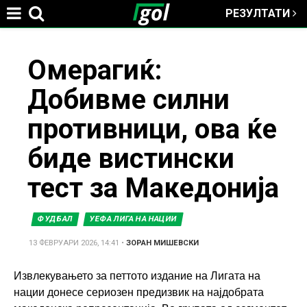
РЕЗУЛТАТИ
Jump to navigation
You
Омерагиќ:
Добивме силни
are
противници, ова ќе
here
биде вистински
тест за Македонија
ФУДБАЛ
УЕФА ЛИГА НА НАЦИИ
13 ФЕВРУАРИ 2026, 14:41
•
ЗОРАН МИШЕВСКИ
Извлекувањето за петтото издание на Лигата на
нации донесе сериозен предизвик на најдобрата