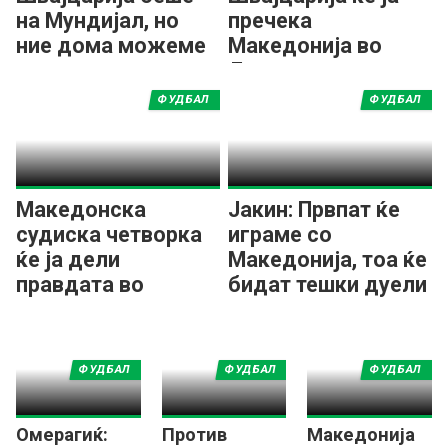
на Мундијал, но
пречека
ние дома можеме
Македонија во
со секого
Лигата на нации
ФУДБАЛ
ФУДБАЛ
Македонска
Јакин: Првпат ќе
судиска четворка
играме со
ќе ја дели
Македонија, тоа ќе
правдата во
бидат тешки дуели
Лигата на нациите
ФУДБАЛ
ФУДБАЛ
ФУДБАЛ
Омерагиќ:
Против
Македонија