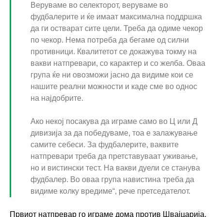
Веруваме во селекторот, веруваме во
фудбалерите и ќе имаат максимална поддршка
да ги остварат сите цели. Треба да одиме чекор
по чекор. Нема потреба да бегаме од силни
противници. Квалитетот се докажува токму на
вакви натпревари, со карактер и со желба. Оваа
група ќе ни овозможи јасно да видиме кои се
нашите реални можности и каде сме во однос
на најдобрите.
Ако некој посакува да играме само во Ц или Д
дивизија за да победуваме, тоа е залажување
самите себеси. За фудбалерите, ваквите
натпревари треба да претставуваат уживање,
но и вистински тест. На вакви дуели се станува
фудбалер. Во оваа група навистина треба да
видиме колку вредиме“, рече претседателот.
Првиот натпревар го играме дома против Швајцарија,