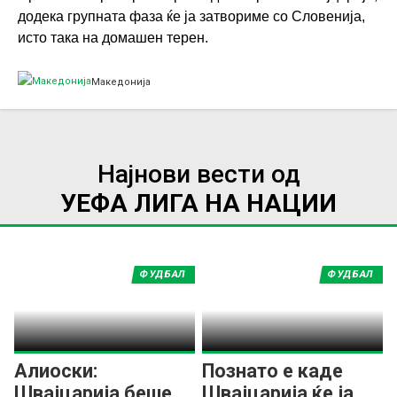
додека групната фаза ќе ја затвориме со Словенија,
исто така на домашен терен.
Македонија
Најнови вести од
УЕФА ЛИГА НА НАЦИИ
ФУДБАЛ
ФУДБАЛ
Алиоски:
Познато е каде
Швајцарија беше
Швајцарија ќе ја