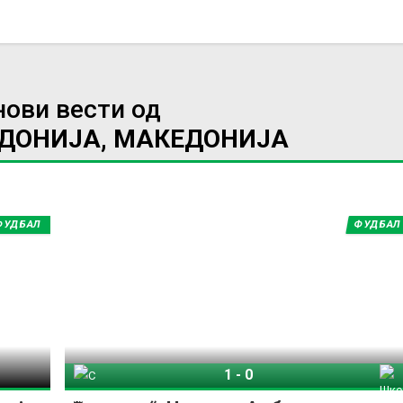
нови вести од
ЕДОНИЈА, МАКЕДОНИЈА
ФУДБАЛ
ФУДБАЛ
1
-
0
Силекс
Шкендија