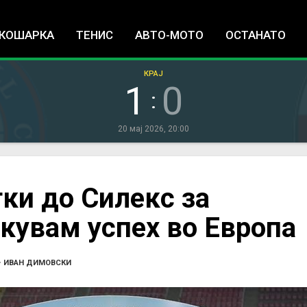
Jump to navigation
КОШАРКА
ТЕНИС
АВТО-МОТО
ОСТАНАТО
КРАЈ
1
0
:
20 мај 2026, 20:00
ки до Силекс за
акувам успех во Европа
•
ИВАН ДИМОВСКИ