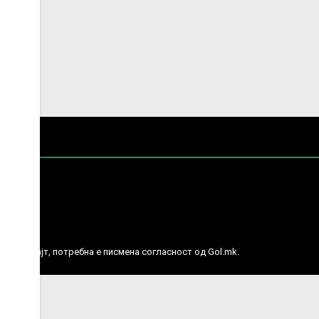
е права.
ј веб сајт, потребна е писмена согласност од Gol.mk.