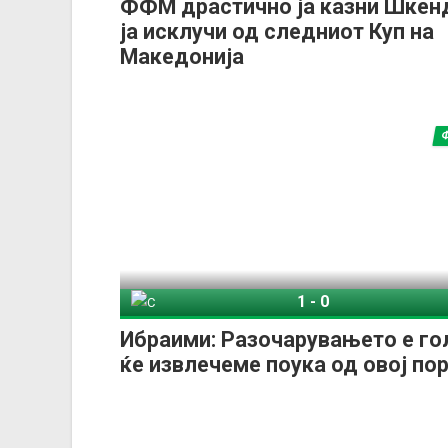
ФФМ драстично ја казни Шкенд
ја исклучи од следниот Куп на
Македонија
1
-
0
Силекс
Шкен
Ибраими: Разочарувањето е го
ќе извлечеме поука од овој пор