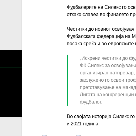
Фудбалерите на Силекс го осв
откако славеа во финалето пр
Честитки до новиот освојувач 
Фудбалската федерација на Ма
посака среќа и во европските 
„Искрени честитки до фу
ФК Силекс за освојување
организиран натпревар,
заслужено го освои троф
претставување на макед
Лигата на конференции 
Содржин
фудбалот.
За секоја форма на распространување, репродукција и
Во својата историја Силекс го
и 2021 година.