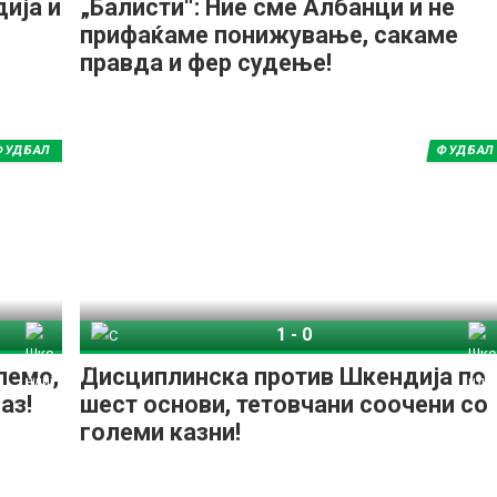
ија и
„Балисти“: Ние сме Албанци и не
прифаќаме понижување, сакаме
правда и фер судење!
ФУДБАЛ
ФУДБАЛ
1
-
0
дија
Силекс
Шкендија
лемо,
Дисциплинска против Шкендија по
аз!
шест основи, тетовчани соочени со
големи казни!