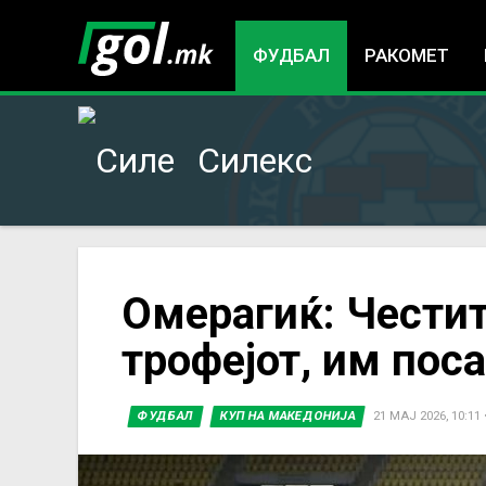
ФУДБАЛ
РАКОМЕТ
Силекс
You
Омерагиќ: Честит
трофејот, им пос
are
here
ФУДБАЛ
КУП НА МАКЕДОНИЈА
21 МАЈ 2026, 10:11