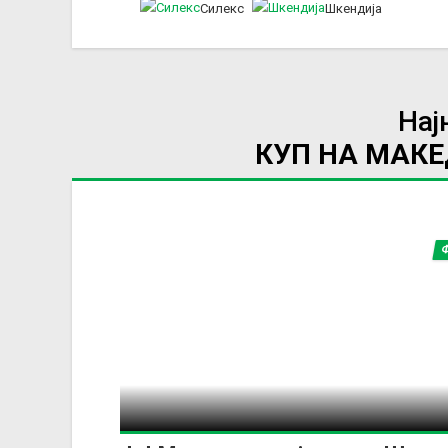
Силекс
Шкендија
Нај
КУП НА МАК