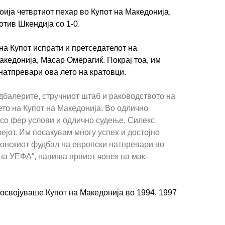
оија четвртиот пехар во Купот на Македонија,
отив Шкендија со 1-0.
на Купот испрати и претседателот на
кедонија, Масар Омерагиќ. Покрај тоа, им
натпревари ова лето на кратовци.
ИМПРЕСУМ
МАРКЕТИНГ
КОНТАКТ
RSS
дбалерите, стручниот штаб и раководството на
то на Купот на Македонија. Во одлично
 со фер услови и одлично судење, Силекс
© 2016-2026 Gol.mk
ејот. Им посакувам многу успех и достојно
Сите права задржани
онскиот фудбал на европски натпревари во
на УЕФА“, напиша првиот човек на мак-
ите на Gol.mk се заштитени со Законот за авторското право и сроднит
ли комерцијална употреба на текстови, фотографии или податоци од ово
 освојуваше Купот на Македонија во 1994, 1997