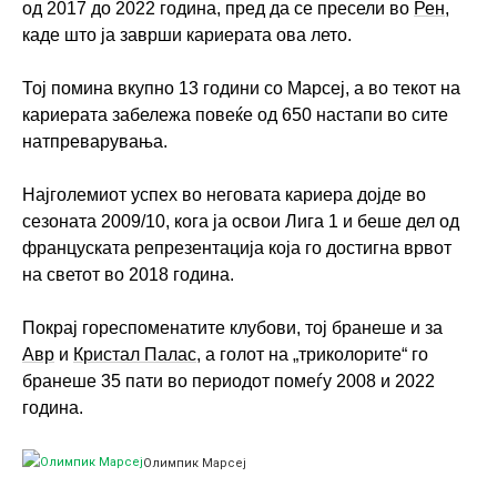
од 2017 до 2022 година, пред да се пресели во
Рен
,
каде што ја заврши кариерата ова лето.
Тој помина вкупно 13 години со Марсеј, а во текот на
кариерата забележа повеќе од 650 настапи во сите
натпреварувања.
Најголемиот успех во неговата кариера дојде во
сезоната 2009/10, кога ја освои Лига 1 и беше дел од
француската репрезентација која го достигна врвот
на светот во 2018 година.
Покрај гореспоменатите клубови, тој бранеше и за
Авр
и
Кристал Палас
, а голот на „триколорите“ го
бранеше 35 пати во периодот помеѓу 2008 и 2022
година.
Олимпик Марсеј