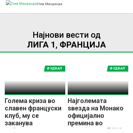
Стив Манданда
Најнови вести од
ЛИГА 1, ФРАНЦИЈА
ФУДБАЛ
ФУДБАЛ
Голема криза во
Најголемата
славен француски
ѕвезда на Монако
клуб, му се
официјално
заканува
премина во
исфралање во
редовите на ПСЖ