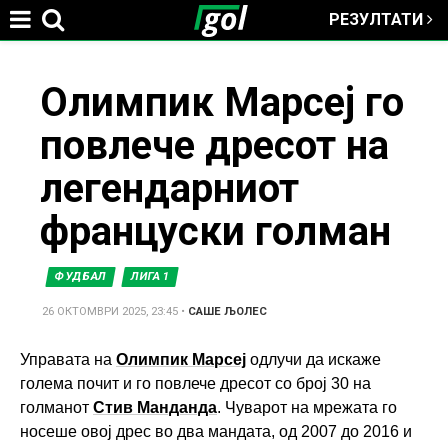
РЕЗУЛТАТИ
Jump to navigation
You
Олимпик Марсеј го
повлече дресот на
are
легендарниот
here
француски голман
ФУДБАЛ
ЛИГА 1
26 ОКТОМВРИ 2025, 23:45
•
САШЕ ЉОЛЕС
Управата на
Олимпик Марсеј
одлучи да искаже
голема почит и го повлече дресот со број 30 на
голманот
Стив Манданда
. Чуварот на мрежата го
носеше овој дрес во два мандата, од 2007 до 2016 и