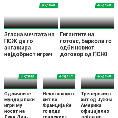
понизок ранг
ФУДБАЛ
ФУДБАЛ
Згасна мечтата на
Гигантите на
ПСЖ да го
готовс, Баркола го
ангажира
одби новиот
најдобриот играч
договор од ПСЖ!
на Мундијалот
ФУДБАЛ
ФУДБАЛ
ФУДБАЛ
Одличните
Некогашниот
Тренерскиот
мундијалски
хит во
хит од Јужна
игри му
Франција ќе
Америка
носат на
го води
официјално
Лука Дињ
градскиот
дојде во