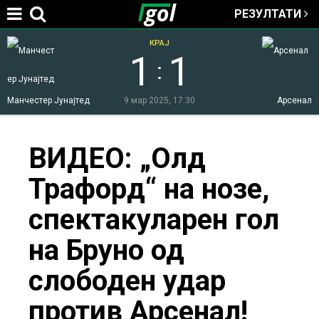
РЕЗУЛТАТИ
Jump to navigation
КРАЈ
1
1
:
Манчестер Јунајтед
9 мар 2025, 17:30
Арсенал
You
ВИДЕО: „Олд
Трафорд“ на нозе,
are
спектакуларен гол
here
на Бруно од
слободен удар
против Арсенал!