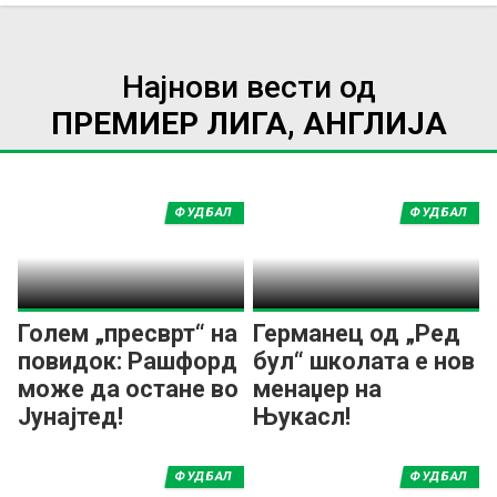
Најнови вести од
ПРЕМИЕР ЛИГА, АНГЛИЈА
ФУДБАЛ
ФУДБАЛ
Голем „пресврт“ на
Германец од „Ред
повидок: Рашфорд
бул“ школата е нов
може да остане во
менаџер на
Јунајтед!
Њукасл!
ФУДБАЛ
ФУДБАЛ