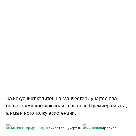
За искусниот капитен на Манчестер Јунајтед ова
беше седми погодок оваа сезона во Премиер лигата,
а има и исто толку асистенции.
Манчестер Јунајтед
Арсенал