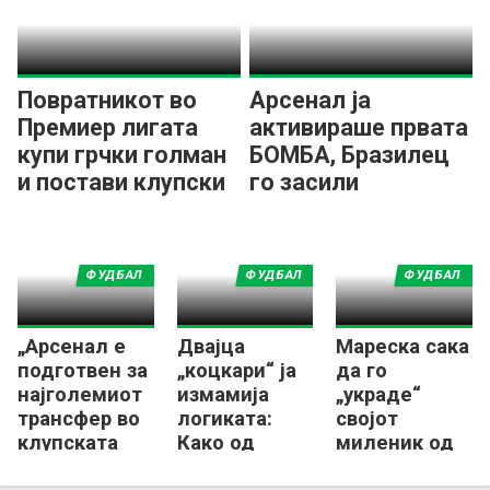
Повратникот во
Арсенал ја
Премиер лигата
активираше првата
купи грчки голман
БОМБА, Бразилец
и постави клупски
го засили
рекорд
шампионот!
ФУДБАЛ
ФУДБАЛ
ФУДБАЛ
„Арсенал е
Двајца
Мареска сака
подготвен за
„коцкари“ ја
да го
најголемиот
измамија
„украде“
трансфер во
логиката:
својот
клупската
Како од
миленик од
историја“
нисколигаши
Челзи во