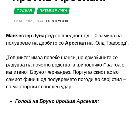
ФУДБАЛ
ПРЕМИЕР ЛИГА
9 МАРТ 2025, 18:44
•
ГОРАН УПАЛЕ
Манчестер Јунајтед
со предност од 1-0 замина на
полувреме на дербито со
Арсенал
на „Олд Трафорд“.
„Топџиите“ имаа повеќе шанси, но домаќините се
радуваа на почетно водство, а „виновникот“ за тоа е
капитенот
Бруно
Фернандез. Португалскиот ас во
самиот финиш од полувремето погоди во свој стил –
со мајсторски слободен удар.
Голот на Бруно против Арсенал: