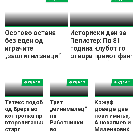
Осогово остана
Историски ден за
без еден од
Пелистер: По 81
играчите
година клубот го
„заштитни знаци“
отвори првиот фан-
на клубот!
шоп! (ФОТО)
ФУДБАЛ
ФУДБАЛ
ФУДБАЛ
Тетекс подобар
Трет
Кожуф
од Брера во
„минималец“
доведе две
контролка пред
на
нови имиња,
второлигашкиот
Работнички
Ашовалиев и
старт
во
Миленковиќ
подготовките
пристигнаа