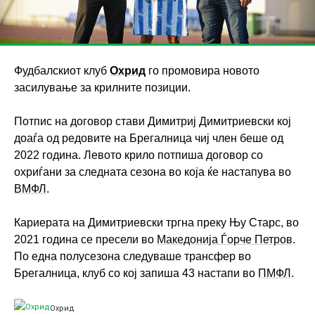
Фудбалскиот клуб
Охрид
го промовира новото
засилување за крилните позиции.
Потпис на договор стави Димитриј Димитриевски кој
доаѓа од редовите на Брегалница чиј член беше од
2022 година. Левото крило потпиша договор со
охриѓани за следната сезона во која ќе настапува во
ВМФЛ
.
Кариерата на Димитриевски тргна преку Њу Старс, во
2021 година се пресели во
Македонија Ѓорче Петров
.
По една полусезона следуваше трансфер во
Брегалница, клуб со кој запиша 43 настапи во
ПМФЛ
.
Охрид