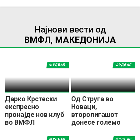
Најнови вести од
ВМФЛ, МАКЕДОНИЈА
ФУДБАЛ
ФУДБАЛ
Дарко Крстески
Од Струга во
експресно
Новаци,
пронајде нов клуб
второлигашот
во ВМФЛ
донесе големо
засилување во
средниот ред!
ФУДБАЛ
ФУДБАЛ