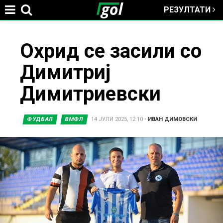
РЕЗУЛТАТИ
Jump to navigation
You
Охрид се засили со
Димитриј
are
Димитриевски
here
ФУДБАЛ
ВМФЛ
14 ЈУЛИ 2025, 12:10
•
ИВАН ДИМОВСКИ