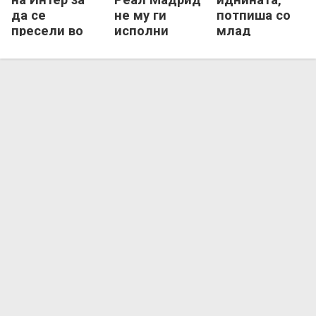
да се
не му ги
потпиша со
пресели во
исполни
млад
Шпанија?
желбите на
белгиски
Винициус!
талент од
Клуб Бриж