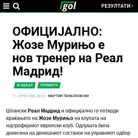
РЕЗУЛТАТИ
Jump to navigation
You
ОФИЦИЈАЛНО:
Жозе Мурињо е
are
нов тренер на Реал
here
Мадрид!
ФУДБАЛ
ПРИМЕРА
11 ЈУНИ 2026, 20:29
•
МАРТИН ТАНАСКОВСКИ
Шпански
Реал Мадрид
и официјално го потврди
враќањето на
Жозе Мурињо
на клупата на
најтрофејниот европски клуб. Одлуката била
донесена на денешниот состанок на управниот одбор