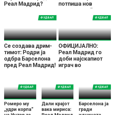
Реал Мадрид?
потпиша нов
договор со Реал
Мадрид!
ФУДБАЛ
ФУДБАЛ
Се создава дрим-
ОФИЦИЈАЛНО:
тимот: Родри ја
Реал Мадрид го
одбра Барселона
доби најскапиот
пред Реал Мадрид!
играч во
историјата!
ФУДБАЛ
ФУДБАЛ
ФУДБАЛ
Ромеро му
Дали крајот
Барселона ја
„удри корпа“
вака мириса:
гради
на Интер за
Реал Мадрид
иднината,