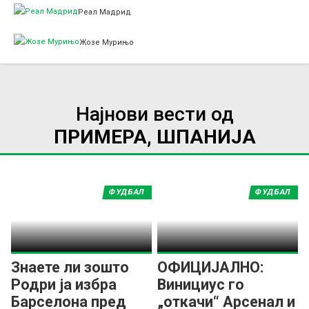
Реал Мадрид
Жозе Мурињо
Најнови вести од
ПРИМЕРА, ШПАНИЈА
ФУДБАЛ
ФУДБАЛ
Знаете ли зошто
ОФИЦИЈАЛНО:
Родри ја избра
Винициус го
Барселона пред
„откачи“ Арсенал и