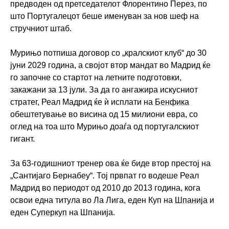
предводен од претседателот Флорентино Перез, по
што Португалецот беше именуван за нов шеф на
стручниот штаб.
Мурињо потпиша договор со „кралскиот клуб“ до 30
јуни 2029 година, а својот втор мандат во Мадрид ќе
го започне со стартот на летните подготовки,
закажани за 13 јули. За да го ангажира искусниот
стратег, Реал Мадрид ќе ѝ исплати на
Бенфика
обештетување во висина од 15 милиони евра, со
оглед на тоа што Мурињо доаѓа од португалскиот
гигант.
За 63-годишниот тренер ова ќе биде втор престој на
„Сантијаго Бернабеу“. Тој првпат го водеше Реал
Мадрид во периодот од 2010 до 2013 година, кога
освои една титула во Ла Лига, еден Куп на
Шпанија
и
еден
Суперкуп
на Шпанија.