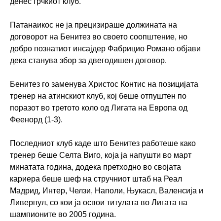
денес грчкиот клуб.
Патанаикос не ја прецизираше должината на
договорот на Бенитез во своето соопштение, но
добро познатиот инсајдер Фабрицио Романо објави
дека станува збор за двегодишен договор.
Бенитез го заменува Христос Контис на позицијата
тренер на атинскиот клуб, кој беше отпуштен по
поразот во третото коло од Лигата на Европа од
Феенорд (1-3).
Последниот клуб каде што Бенитез работеше како
тренер беше Селта Виго, која ја напушти во март
минатата година, додека претходно во својата
кариера беше шеф на стручниот штаб на Реал
Мадрид, Интер, Челзи, Наполи, Њукасл, Валенсија и
Ливерпул, со кои ја освои титулата во Лигата на
шампионите во 2005 година.