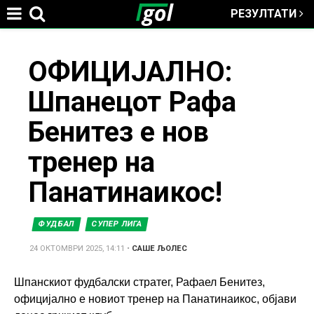
РЕЗУЛТАТИ
Jump to navigation
You
ОФИЦИЈАЛНО:
Шпанецот Рафа
are
Бенитез е нов
here
тренер на
Панатинаикос!
ФУДБАЛ
СУПЕР ЛИГА
24 ОКТОМВРИ 2025, 14:11
•
САШЕ ЉОЛЕС
Шпанскиот фудбалски стратег, Рафаел Бенитез,
официјално е новиот тренер на Панатинаикос, објави