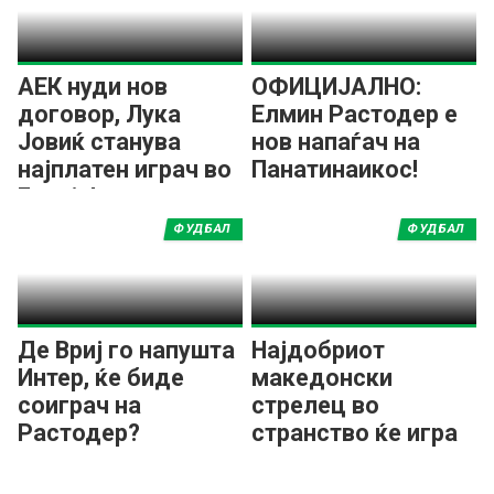
АЕК нуди нов
ОФИЦИЈАЛНО:
договор, Лука
Елмин Растодер е
Јовиќ станува
нов напаѓач на
најплатен играч во
Панатинаикос!
Грција!
ФУДБАЛ
ФУДБАЛ
Де Вриј го напушта
Најдобриот
Интер, ќе биде
македонски
соиграч на
стрелец во
Растодер?
странство ќе игра
за грчки гигант