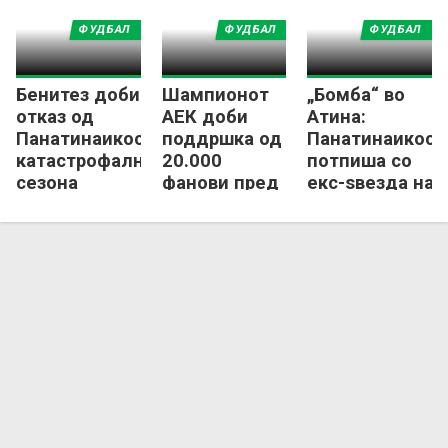
ФУДБАЛ
ФУДБАЛ
ФУДБАЛ
Бенитез доби
Шампионот
„Бомба“ во
отказ од
АЕК доби
Атина:
Панатинаикос по
поддршка од
Панатинаикос
катастрофалната
20.000
потпиша со
сезона
фанови пред
екс-ѕвезда на
дербито со
Тотенхем!
Олимпијакос!