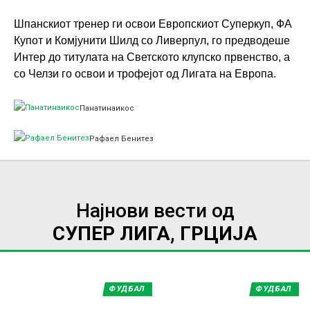
Шпанскиот тренер ги освои Европскиот Суперкуп, ФА
Купот и Комјунити Шилд со Ливерпул, го предводеше
Интер до титулата на Светското клупско првенство, а
со Челзи го освои и трофејот од Лигата на Европа.
Панатинаикос
Рафаел Бенитез
Најнови вести од
СУПЕР ЛИГА, ГРЦИЈА
ФУДБАЛ
ФУДБАЛ