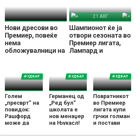
21 АВГ
Арсенал
Ковентри Сити
Нови дресови во
Шампионот ќе ја
Премиер, повеќе
отвори сезоната во
нема
Премиер лигата,
обложувалници на
Лампард и
дресовите!
Ковентри
гостуваат на
„Емирати“
ФУДБАЛ
ФУДБАЛ
ФУДБАЛ
Голем
Германец од
Повратникот
„пресврт“ на
„Ред бул“
во Премиер
повидок:
школата е
лигата купи
Рашфорд
нов менаџер
грчки голман
може да
на Њукасл!
и постави
остане во
клупски