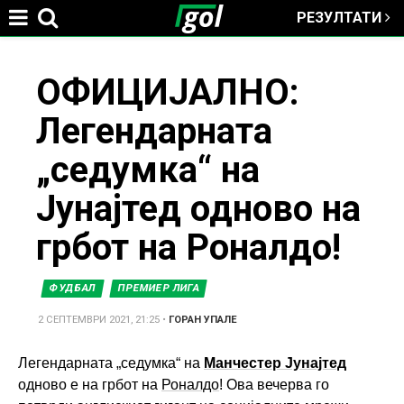
РЕЗУЛТАТИ
Jump to navigation
You
ОФИЦИЈАЛНО:
Легендарната
are
„седумка“ на
here
Јунајтед одново на
грбот на Роналдо!
ФУДБАЛ
ПРЕМИЕР ЛИГА
2 СЕПТЕМВРИ 2021, 21:25
•
ГОРАН УПАЛЕ
Легендарната „седумка“ на
Манчестер Јунајтед
одново е на грбот на
Роналдо
! Ова вечерва го