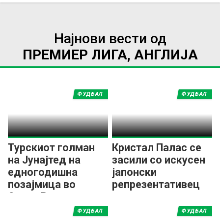
Најнови вести од
ПРЕМИЕР ЛИГА, АНГЛИЈА
ФУДБАЛ
ФУДБАЛ
Турскиот голман
Кристал Палас се
на Јунајтед на
засили со искусен
едногодишна
јапонски
позајмица во
репрезентативец
Селта Виго
ФУДБАЛ
ФУДБАЛ