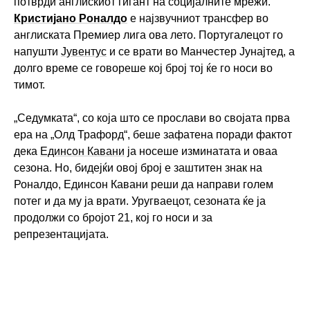
потврди англискиот гигант на социјалните мрежи.
Кристијано Роналдо
е најзвучниот трансфер во
англиската Премиер лига ова лето. Португалецот го
напушти
Јувентус
и се врати во Манчестер Јунајтед, а
долго време се говореше кој број тој ќе го носи во
тимот.
„Седумката“, со која што се прослави во својата прва
ера на „Олд Трафорд“, беше зафатена поради фактот
дека
Единсон Кавани
ја носеше изминатата и оваа
сезона. Но, бидејќи овој број е заштитен знак на
Роналдо, Единсон Кавани реши да направи голем
потег и да му ја врати. Уругваецот, сезоната ќе ја
продолжи со бројот 21, кој го носи и за
репрезентацијата.