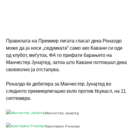
Правилата на Премиер лигата гласат дека Роналдо
може да ја носи „седумката“ само ако Кавани си оди
од клубот, меѓутоа, ФА го прифати барањето на
Манчестер Јунајтед, затоа што Кавани потпишал дека
своеволно ја отстапува.
Роналдо ќе дебитира за Манчестер Јунајтед во
следното премиерлигашко коло против Њукасл, на 11
септември.
Манчестер Јунајтед
Кристијано Роналдо