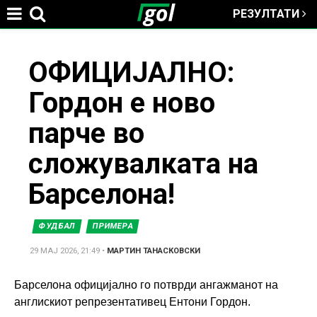
РЕЗУЛТАТИ
Jump to navigation
You
ОФИЦИЈАЛНО:
Гордон е ново
are
парче во
here
сложувалката на
Барселона!
ФУДБАЛ
ПРИМЕРА
29 МАЈ 2026, 21:49
•
МАРТИН ТАНАСКОВСКИ
Барселона официјално го потврди ангажманот на
англискиот репрезентативец Ентони Гордон.