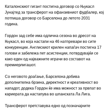
Каталонскиот гигант постигна договор со Њукасл
Јунајтед за трансферот на офанзивниот фудбалер, кој
потпиша договор со Барселона до летото 2031
година.
Гордон зад себе има одлична сезона во дресот на
Њукасл, во која настапи на 46 натпревари во сите
конкуренции. Англискиот крилен напаѓач постигна 17
голови и забележа пет асистенции, потврдувајќи се
како еден од најважните играчи во составот на
премиерлигашот.
Со неговото доаѓање, Барселона добива
дополнителна брзина, директност и креативност во
нападот, додека Гордон ќе има можност за првпат во
кариерата да настапува во шпанската Ла Лига.
Трансферот претставува едно од позначајните