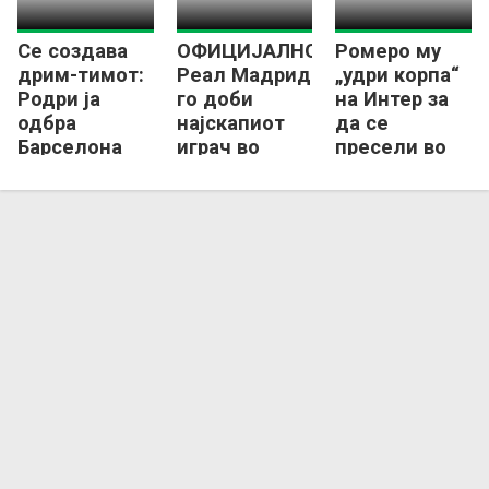
Се создава
ОФИЦИЈАЛНО:
Ромеро му
дрим-тимот:
Реал Мадрид
„удри корпа“
Родри ја
го доби
на Интер за
одбра
најскапиот
да се
Барселона
играч во
пресели во
пред Реал
историјата!
Шпанија?
Мадрид!