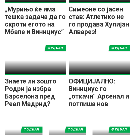
„Мурињо ќе има
Симеоне со јасен
тешка задача да го
став: Атлетико не
скроти егото на
го продава Хулијан
Мбапе и Винициус“
Алварез!
ФУДБАЛ
ФУДБАЛ
Знаете ли зошто
ОФИЦИЈАЛНО:
Родри ја избра
Винициус го
Барселона пред
„откачи“ Арсенал и
Реал Мадрид?
потпиша нов
договор со Реал
Мадрид!
ФУДБАЛ
ФУДБАЛ
ФУДБАЛ