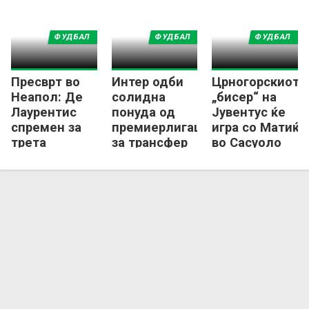
ФУДБАЛ
ФУДБАЛ
ФУДБАЛ
Пресврт во
Интер одби
Црногорскиот
Неапол: Де
солидна
„бисер“ на
Лаурентис
понуда од
Јувентус ќе
спремен за
премиерлигаш
игра со Матиќ
трета
за трансфер
во Сасуоло
епизода со
на „Станковиќ
Елмас!
јуниор“