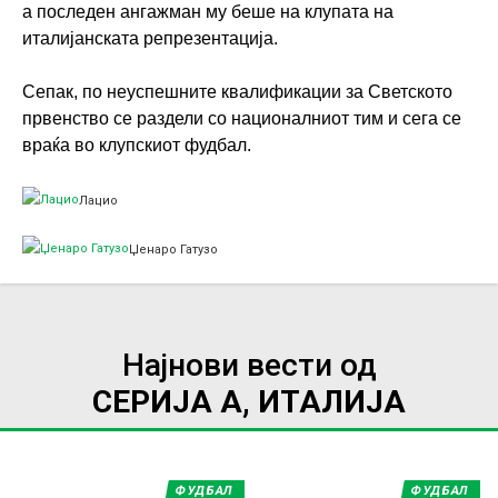
а последен ангажман му беше на клупата на
италијанската репрезентација.
Сепак, по неуспешните квалификации за Светското
првенство се раздели со националниот тим и сега се
враќа во клупскиот фудбал.
Лацио
Џенаро Гатузо
Најнови вести од
СЕРИЈА А, ИТАЛИЈА
ФУДБАЛ
ФУДБАЛ