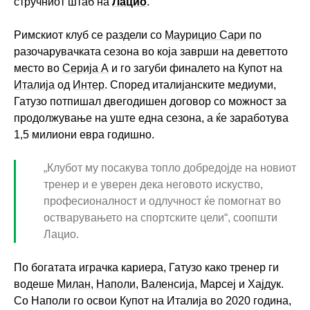
стручниот штаб на
Лацио
.
Римскиот клуб се раздели со
Маурицио Сари
по
разочарувачката сезона во која заврши на деветтото
место во
Серија А
и го загуби финалето на Купот на
Италија
од
Интер
. Според италијанските медиуми,
Гатузо потпишал двегодишен договор со можност за
продолжување на уште една сезона, а ќе заработува
1,5 милиони евра годишно.
„Клубот му посакува топло добредојде на новиот
тренер и е уверен дека неговото искуство,
професионалност и одлучност ќе помогнат во
остварувањето на спортските цели“, соопшти
Лацио.
По богатата играчка кариера, Гатузо како тренер ги
водеше
Милан
,
Наполи
,
Валенсија
, Марсеј и Хајдук.
Со Наполи го освои Купот на Италија во 2020 година,