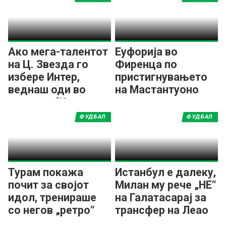
Ако мега-талентот
Еуфорија во
на Ц. Звезда го
Фиренца по
избере Интер,
пристигнувањето
веднаш оди во
на Мастантуоно
друг клуб!?
ФУДБАЛ
ФУДБАЛ
Турам покажа
Истанбул е далеку,
почит за својот
Милан му рече „НЕ“
идол, тренираше
на Галатасарај за
со негов „ретро“
трансфер на Леао
дрес од Интер