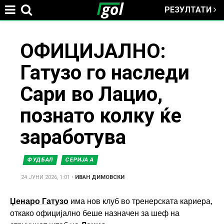
РЕЗУЛТАТИ
Jump to navigation
You
ОФИЦИЈАЛНО:
Гатузо го наследи
are
Сари во Лацио,
here
познато колку ќе
заработува
ФУДБАЛ
СЕРИЈА А
24 ЈУНИ 2026, 1:01
•
ИВАН ДИМОВСКИ
Џенаро Гатузо
има нов клуб во тренерската кариера,
откако официјално беше назначен за шеф на