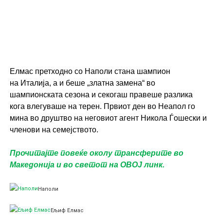
Елмас претходно со Наполи стана шампион
на Италија, а и беше „златна замена“ во
шампионската сезона и секогаш правеше разлика
кога влегуваше на терен. Првиот ден во Неапол го
мина во друштво на неговиот агент Никола Ѓошески и
членови на семејството.
Прочитајте повеќе околу трансферите во
Македонија и во светот на ОВОЈ линк.
Наполи
Ељиф Елмас