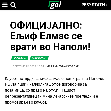
РЕЗУЛТАТИ
Jump to navigation
You
ОФИЦИЈАЛНО:
Ељиф Елмас се
are
врати во Наполи!
here
ФУДБАЛ
СЕРИЈА А
1 СЕПТЕМВРИ 2025, 16:54
•
МАРТИН ТАНАСКОВСКИ
Клубот потврди, Ељиф Елмас е нов играч на Наполи.
РБ Лајпциг и калчолигашот се договорија за
позајмица, со право на откуп. Нашиот
репрезентативец ги мина лекарските прегледи и е
промовиран во клубот.