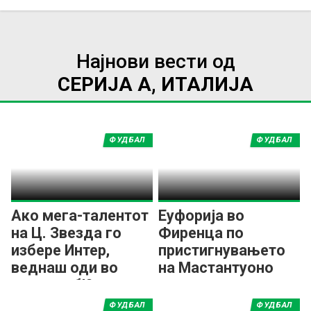
Најнови вести од
СЕРИЈА А, ИТАЛИЈА
ФУДБАЛ
ФУДБАЛ
Ако мега-талентот
Еуфорија во
на Ц. Звезда го
Фиренца по
избере Интер,
пристигнувањето
веднаш оди во
на Мастантуоно
друг клуб!?
ФУДБАЛ
ФУДБАЛ