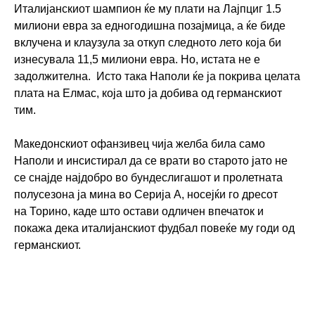
Италијанскиот шампион ќе му плати на Лајпциг 1.5
милиони евра за едногодишна позајмица, а ќе биде
вклучена и клаузула за откуп следното лето која би
изнесувала 11,5 милиони евра. Но, истата не е
задолжителна. Исто така Наполи ќе ја покрива целата
плата на Елмас, која што ја добива од германскиот
тим.
Македонскиот офанзивец чија желба била само
Наполи и инсистирал да се врати во старото јато не
се снајде најдобро во бундеслигашот и пролетната
полусезона ја мина во Серија А, носејќи го дресот
на Торино, каде што остави одличен впечаток и
покажа дека италијанскиот фудбал повеќе му годи од
германскиот.