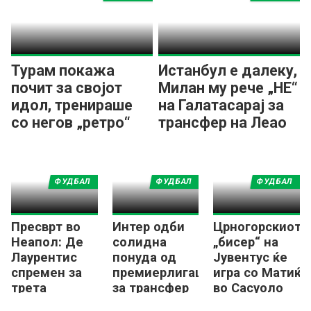
Турам покажа
Истанбул е далеку,
почит за својот
Милан му рече „НЕ“
идол, тренираше
на Галатасарај за
со негов „ретро“
трансфер на Леао
дрес од Интер
ФУДБАЛ
ФУДБАЛ
ФУДБАЛ
Пресврт во
Интер одби
Црногорскиот
Неапол: Де
солидна
„бисер“ на
Лаурентис
понуда од
Јувентус ќе
спремен за
премиерлигаш
игра со Матиќ
трета
за трансфер
во Сасуоло
епизода со
на „Станковиќ