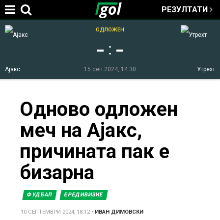
РЕЗУЛТАТИ
Jump to navigation
ОДЛОЖЕН
-
-
:
Ајакс
15 сеп 2024, 14:30
Утрехт
You
Одново одложен
меч на Ајакс,
are
причината пак е
here
бизарна
ФУДБАЛ
ЕРЕДИВИЗИЕ
10 СЕПТЕМВРИ 2024, 18:12
•
ИВАН ДИМОВСКИ