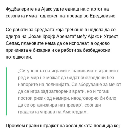
Фудбалерите на Ајакс уште еднаш на стартот на
сезоната имаат одложен натпревар во Ередивизие.
Се работи за средбата која требаше в недела да се
одигра на „Јохан Кројф Арената“ меѓу Ајакс и Утрехт.
Сепак, плановите нема да се исполнат, а одново
причината е бизарна и се работи за безбедносни
потешкотии.
„Сигурноста на играчите, навивачите и јавниот
ред и мир не можат да бидат обезбедени без
напорите на полицијата. Се зборуваше за мечот
да се игра зад затворени врати, но и тогаш
постои ризик од немири, неодговорно би било
да се организаира натпревар“, соопши
градската управа на Амстердам.
Проблем прави штрајкот на холандската полиција кој