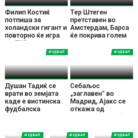
Филип Костиќ
Тер Штеген
потпиша за
претставен во
холандски гигант и
Амстердам, Барса
повторно ќе игра
ќе покрива голем
во ЛШ!
дел од платата
ФУДБАЛ
ФУДБАЛ
Душан Тадиќ се
Себаљос
врати во земјата
„заглавен“ во
каде е вистинска
Мадрид, Ајакс се
фудбалска
откажа од
легенда
неговиот трансфер
ФУДБАЛ
ФУДБАЛ
ФУДБАЛ