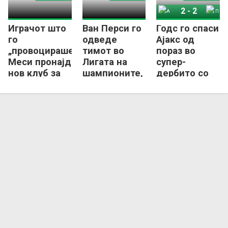
2
-
2
Играчот што
Ван Перси го
Годс го спаси
Ајакс
ПСВ Ајндховен
го
одведе
Ајакс од
„провоцираше“
тимот во
пораз во
Меси пронајде
Лигата на
супер-
нов клуб за
шампионите,
дербито со
време на СП
па доби
ПСВ
отказ
Ајндховен