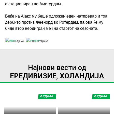
е стациониран во Амстердам.
Веќе на Ајакс му беше одложен еден натпревар и тоа
дербито против Феенорд во Ротердам, па ова ќе му
биде втор неодигран меч на стартот на сезоната.
Ајакс
Утрехт
Најнови вести од
ЕРЕДИВИЗИЕ, ХОЛАНДИЈА
ФУДБАЛ
ФУДБАЛ