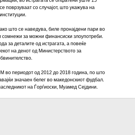
мации, во истрагата се опфатени уште 15
 се поврзуваат со случајот, што укажува на
институции.
како што се наведува, биле пронајдени пари во
и сомнежи за можни финансиски злоупотреби.
да за деталите од истрагата, а повеќе
екот на денот од Министерството за
обвинителство.
М во периодот од 2012 до 2018 година, по што
авајќи значаен белег во македонскиот фудбал.
аследникот на Ѓорѓиоски, Муамед Сејдини.