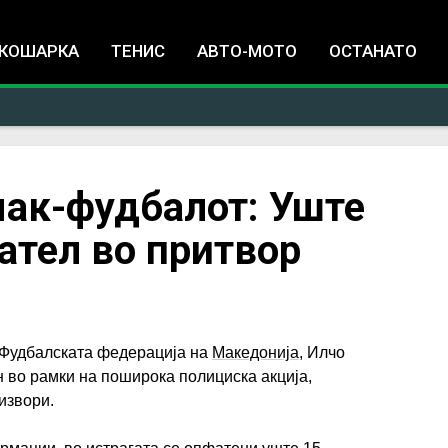
Jump to navigation
КОШАРКА
ТЕНИС
АВТО-МОТО
ОСТАНАТО
мак-фудбалот: Уште
ател во притвор
 Фудбалската федерација на
Македонија
, Илчо
н во рамки на поширока полициска акција,
извори.