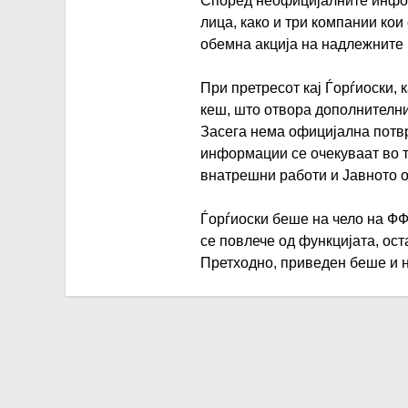
Според неофицијалните инфор
лица, како и три компании кои
обемна акција на надлежните 
При претресот кај Ѓорѓиоски, 
кеш, што отвора дополнителн
Засега нема официјална потвр
информации се очекуваат во т
внатрешни работи и Јавното 
Ѓорѓиоски беше на чело на ФФ
се повлече од функцијата, ост
Претходно, приведен беше и н