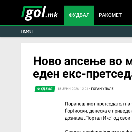
ФУДБАЛ
РАКОМЕТ
ПМФЛ
You
Ново апсење во 
еден екс-претсед
are
here
ФУДБАЛ
18 ЈУНИ 2026, 12:21
•
ГОРАН УПАЛЕ
Поранешниот претседател на
Ѓорѓиоски, денеска е приведе
дознава „Портал Икс“ од свои 