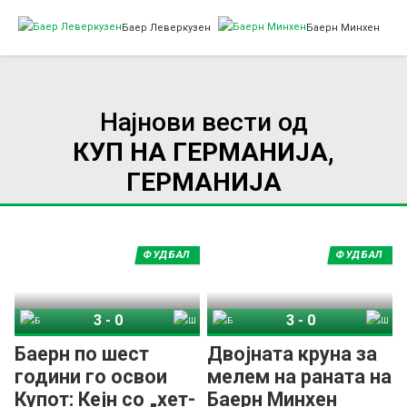
Баер Леверкузен
Баерн Минхен
Најнови вести од
КУП НА ГЕРМАНИЈА,
ГЕРМАНИЈА
ФУДБАЛ
ФУДБАЛ
3
-
0
3
-
0
Баерн Минхен
Штутгарт
Баерн Минхен
Штутгарт
Баерн по шест
Двојната круна за
години го освои
мелем на раната на
Купот: Кејн со „хет-
Баерн Минхен