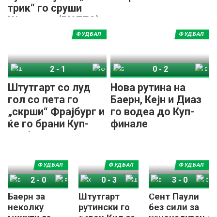
трик“ го сруши
Штутгарт (ВИДЕО)
ФУДБАЛ
ФУДБАЛ
2
-
1
0
-
2
Штутгарт
Фрајбург
Баер Леверкузен
Баерн Минхен
Штутгарт со луд
Нова рутина на
гол со пета го
Баерн, Кејн и Диаз
„скрши“ Фрајбург и
го водеа до Куп-
ќе го брани Куп-
финале
трофејот
ФУДБАЛ
ФУДБАЛ
ФУДБАЛ
2
-
0
0
-
3
3
-
0
Баерн за
Штутгарт
Сент Паули
Баерн Минхен
РБ Лајпциг
Холштајн Кил
Штутгарт
Баер Леверкузен
Сент Паули
неколку
рутински го
без сили за