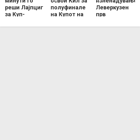
минути го
освои Кил за
изненадување,
реши Лајпциг
полуфинале
Леверкузен
за Куп-
на Купот на
прв
полуфинале!
Германија
полуфиналист
во Купот