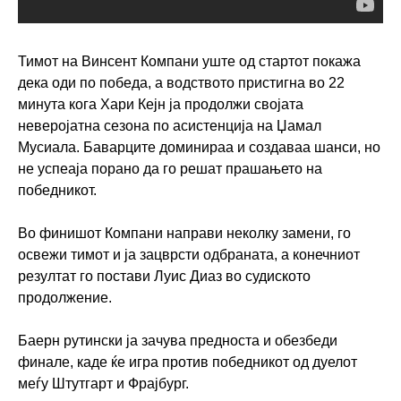
Тимот на Винсент Компани уште од стартот покажа
дека оди по победа, а водството пристигна во 22
минута кога Хари Кејн ја продолжи својата
неверојатна сезона по асистенција на Џамал
Мусиала. Баварците доминираа и создаваа шанси, но
не успеаја порано да го решат прашањето на
победникот.
Во финишот Компани направи неколку замени, го
освежи тимот и ја зацврсти одбраната, а конечниот
резултат го постави Луис Диаз во судиското
продолжение.
Баерн рутински ја зачува предноста и обезбеди
финале, каде ќе игра против победникот од дуелот
меѓу Штутгарт и Фрајбург.