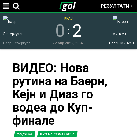
РЕЗУЛТАТИ
Jump to navigation
КРАЈ
0
2
:
Баер Леверкузен
22 апр 2026, 20:45
Баерн Минхен
You
ВИДЕО: Нова
рутина на Баерн,
are
Кејн и Диаз го
here
водеа до Куп-
финале
ФУДБАЛ
КУП НА ГЕРМАНИЈА