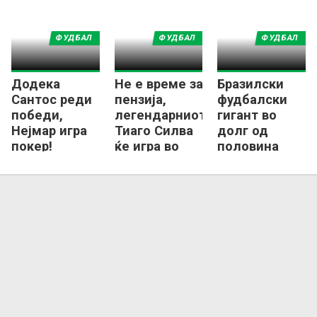
ФУДБАЛ
ФУДБАЛ
ФУДБАЛ
Додека
Не е време за
Бразилски
Сантос реди
пензија,
фудбалски
победи,
легендарниот
гигант во
Нејмар игра
Тиаго Силва
долг од
покер!
ќе игра во
половина
Бразил!
МИЛИЈАРДА
долари