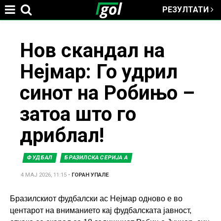
РЕЗУЛТАТИ
Jump to navigation
You
Нов скандал на
Нејмар: Го удрил
are
синот на Робињо –
here
затоа што го
дриблал!
ФУДБАЛ
БРАЗИЛСКА СЕРИЈА А
4 МАЈ 2026, 11:15
•
ГОРАН УПАЛЕ
Бразилскиот фудбалски ас Нејмар одново е во
центарот на вниманието кај фудбалската јавност,