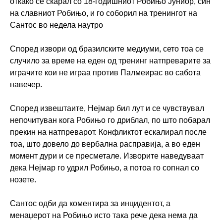
откако се скарал со 18-годишниот Робињо Јуниор, син
на славниот Робињо, и го соборил на тренингот на
Сантос во недела наутро
Според извори од бразилските медиуми, сето тоа се
случило за време на еден од тренинг натпреварите за
играчите кои не играа против Палмеирас во сабота
навечер.
Според извештаите, Нејмар бил лут и се чувствувал
непочитуван кога Робињо го дриблал, по што побарал
прекин на натпреварот. Конфликтот ескалирал после
тоа, што довело до вербална расправија, а во еден
момент дури и се пресметале. Изворите наведуваат
дека Нејмар го удрил Робињо, а потоа го сопнал со
нозете.
Сантос одби да коментира за инцидентот, а
менаџерот на Робињо исто така рече дека нема да