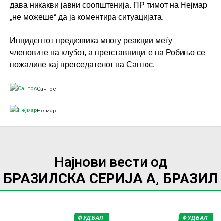
дава никакви јавни соопштенија. ПР тимот на Нејмар
„не можеше“ да ја коментира ситуацијата.
Инцидентот предизвика многу реакции меѓу
членовите на клубот, а претставниците на Робињо се
пожалиле кај претседателот на Сантос.
Сантос
Нејмар
Најнови вести од
БРАЗИЛСКА СЕРИЈА А, БРАЗИЛ
ФУДБАЛ
ФУДБАЛ