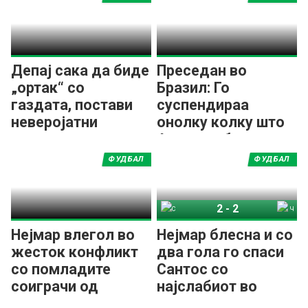
Депај сака да биде
Преседан во
„ортак“ со
Бразил: Го
газдата, постави
суспендираа
неверојатни
онолку колку што
услови за нов
ќе му треба на
договор!
повредениот да се
ФУДБАЛ
ФУДБАЛ
врати! (ВИДЕО)
2
-
2
Сантос
Чапекоенсе
Нејмар влегол во
Нејмар блесна и со
жесток конфликт
два гола го спаси
со помладите
Сантос со
соиграчи од
најслабиот во
Сантос?
Бразил