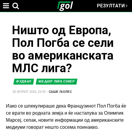
РЕЗУЛТАТИ
Jump to navigation
You
Ништо од Европа,
Пол Погба се сели
are
во американската
here
МЛС лига?
ФУДБАЛ
МЕЈЏОР ЛИГА СОКЕР
30 АПРИЛ 2025, 23:45
•
САШЕ ЉОЛЕС
Иако се шпекулираше дека Французинот Пол Погба ќе
се врати во родната земја и ќе настапува за Олимпик
Марсеј, сепак, новите информации од американските
медиуми говорат нешто сосема поинакво.