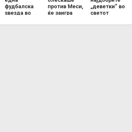
фудбалска
против Меси,
„деветки“ во
ѕвезда во
ќе заигра
светот
Интер
заедно со
пристигна во
Мајами
него!?
МЛС