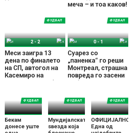
меча – и тоа каков!
ФУДБАЛ
ФУДБАЛ
2
-
2
0
-
1
Интер Мајами
Колумбус Кру
Монтреал Импакт
Интер Мајами
Меси заигра 13
Суарез со
дена по финалето
„паненка“ го реши
на СП, автогол на
Монтреал, страшна
Касемиро на
повреда го засени
домашното деби
дебито на
во МЛС
Касемиро
ФУДБАЛ
ФУДБАЛ
ФУДБАЛ
Бекам
Мундијалската
ОФИЦИЈАЛНО:
донесе уште
ѕвезда која
Една од
една
блескаше
најдобрите