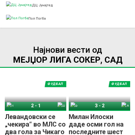
ДЦ Јунајтед
Пол Погба
Најнови вести од
МЕЈЏОР ЛИГА СОКЕР, САД
ФУДБАЛ
ФУДБАЛ
2
-
1
3
-
2
Чикаго Фајр
Шарлот
Филаделфија Јунион
Атланта Јунајтед
Левандовски се
Милан Илоски
„чекира“ во МЛС со
даде осми гол на
два гола за Чикаго
последните шест