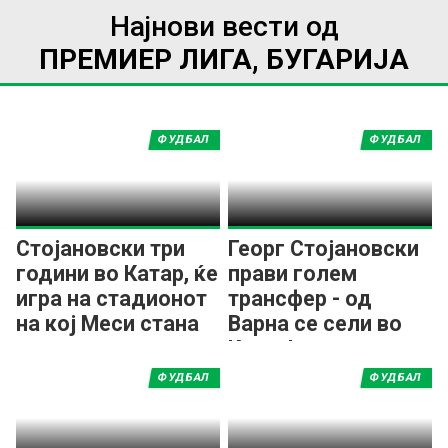
Најнови вести од
ПРЕМИЕР ЛИГА, БУГАРИЈА
ФУДБАЛ
ФУДБАЛ
Стојановски три
Георг Стојановски
години во Катар, ќе
прави голем
игра на стадионот
трансфер - од
на кој Меси стана
Варна се сели во
првак
Катар!
ФУДБАЛ
ФУДБАЛ