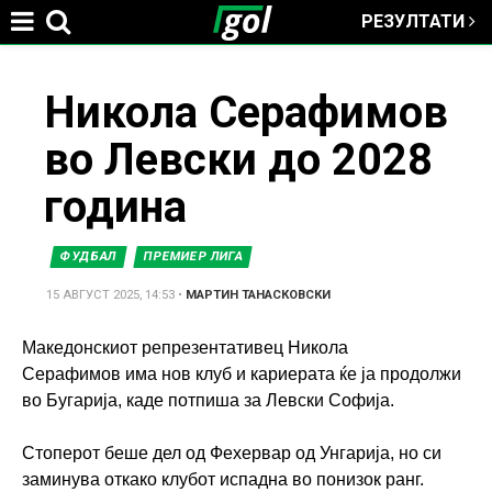
РЕЗУЛТАТИ
Jump to navigation
You
Никола Серафимов
во Левски до 2028
are
година
here
ФУДБАЛ
ПРЕМИЕР ЛИГА
15 АВГУСТ 2025, 14:53
•
МАРТИН ТАНАСКОВСКИ
Македонскиот репрезентативец Никола
Серафимов има нов клуб и кариерата ќе ја продолжи
во Бугарија, каде потпиша за Левски Софија.
Стоперот беше дел од Фехервар од Унгарија, но си
заминува откако клубот испадна во понизок ранг.