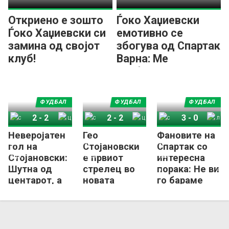
Откриено е зошто
Ѓоко Хаџиевски
Ѓоко Хаџиевски си
емотивно се
замина од својот
збогува од Спартак
клуб!
Варна: Ме
прифативте како
еден од вас!
ФУДБАЛ
ФУДБАЛ
ФУДБАЛ
2
-
2
2
-
2
3
-
0
Неверојатен
Гео
Фановите на
Спартак Варна
ЦСКА 1948
Спартак Варна
ЦСКА 1948
Спартак Варна
Локомотив Софија
гол на
Стојановски
Спартак со
Стојановски:
е првиот
интересна
Шутна од
стрелец во
порака: Не ви
центарот, а
новата
го бараме
потегот на
сезона во
идентитетот,
голманот
Бугарија!
но Ѓоко...
беше хит
(ФОТО)
(ВИДЕО)