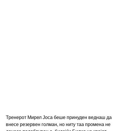
Тренерот Мирел Јоса беше принуден веднаш да
внесе резервен голман, но ниту таа промена не