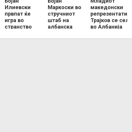
Бојан
Бојан
Младиот
Илиевски
Маркоски во
македонски
првпат ќе
стручниот
репрезентатив
игра во
штаб на
Трајков се сел
странство
албанска
во Албанија
Тирана!