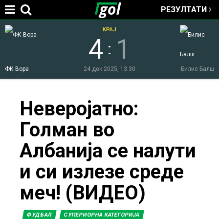
РЕЗУЛТАТИ
Jump to navigation
КРАЈ
4
1
:
ФК Вора
24 дек 2025, 13:30
Билис Балш
You
Неверојатно:
Голман во
are
Албанија се налути
here
и си излезе среде
меч! (ВИДЕО)
ФУДБАЛ
СУПЕРИОРНА КАТЕГОРИЈА