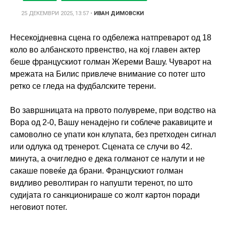
25 ДЕКЕМВРИ 2025, 13:57
•
ИВАН ДИМОВСКИ
Несекојдневна сцена го одбележа натпреварот од 18
коло во албанското првенство, на кој главен актер
беше францускиот голман Жереми Вашу. Чуварот на
мрежата на Билис привлече внимание со потег што
ретко се гледа на фудбалските терени.
Во завршницата на првото полувреме, при водство на
Вора од 2-0, Вашу ненадејно ги соблече ракавиците и
самоволно се упати кон клупата, без претходен сигнал
или одлука од тренерот. Сцената се случи во 42.
минута, а очигледно е дека голманот се налути и не
сакаше повеќе да брани. Францускиот голман
видливо револтиран го напушти теренот, по што
судијата го санкционираше со жолт картон поради
неговиот потег.