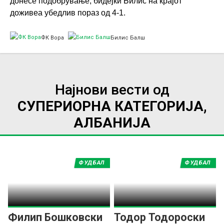
донесе подобрување, бидејќи Билис на крајот
доживеа убедлив пораз од 4-1.
ФК Вора
Билис Балш
Најнови вести од
СУПЕРИОРНА КАТЕГОРИЈА,
АЛБАНИЈА
ФУДБАЛ
ФУДБАЛ
Филип Бошковски
Тодор Тодороски