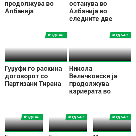
продолжува во
останува во
Албанија
Албанија во
следните две
сезони
ФУДБАЛ
ФУДБАЛ
Гуџуфи го раскина
Никола
договорот со
Величковски ја
Партизани Тирана
продолжува
кариерата во
Албанија
ФУДБАЛ
ФУДБАЛ
ФУДБАЛ