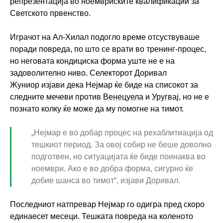
репрезентација во ноемвриските квалификации за
Светското првенство.
Играчот на Ал-Хилал подогло време отсуствуваше
поради повреда, по што се врати во тренинг-процес,
но неговата кондициска форма уште не е на
задоволително ниво. Селекторот Доривал
Жуниор изјави дека Нејмар ќе биде на списокот за
следните мечеви против
Венецуела
и
Уругвај
, но не е
познато колку ќе може да му помогне на тимот.
„Нејмар е во добар процес на рехаблитиација од
тешкиот период. За овој собир не беше доволно
подготвен, но ситуацијата ќе биде поинаква во
ноември. Ако е во добра форма, сигурно ќе
добие шанса во тимот“, изјави Доривал.
Последниот натпревар Нејмар го одигра пред скоро
единаесет месеци. Тешката повреда на коленото