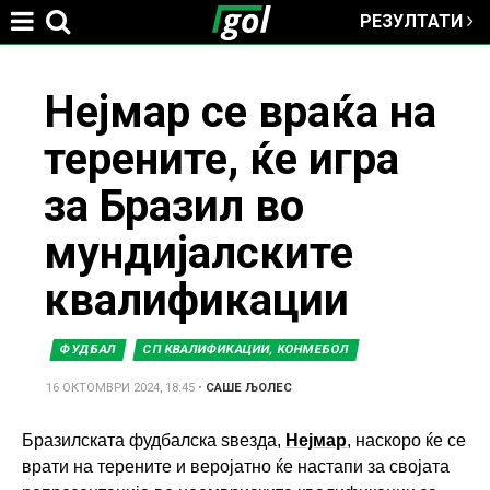
РЕЗУЛТАТИ
Jump to navigation
You
Нејмар се враќа на
терените, ќе игра
are
за Бразил во
here
мундијалските
квалификации
ФУДБАЛ
СП КВАЛИФИКАЦИИ, КОНМЕБОЛ
16 ОКТОМВРИ 2024, 18:45
•
САШЕ ЉОЛЕС
Бразилската фудбалска ѕвезда,
Нејмар
, наскоро ќе се
врати на терените и веројатно ќе настапи за својата