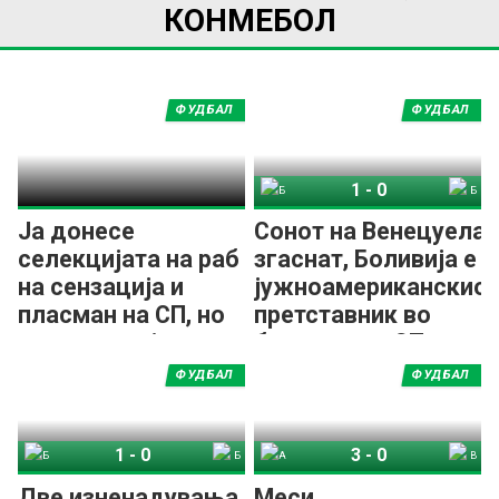
КОНМЕБОЛ
ФУДБАЛ
ФУДБАЛ
1
-
0
Боливија
Бразил
Ја донесе
Сонот на Венецуела
селекцијата на раб
згаснат, Боливија е
на сензација и
јужноамериканскио
пласман на СП, но
претставник во
мораше да ја
баражот за СП
напушти!
ФУДБАЛ
ФУДБАЛ
1
-
0
3
-
0
Боливија
Бразил
Аргентина
Венецуела
Две изненадувања
Меси