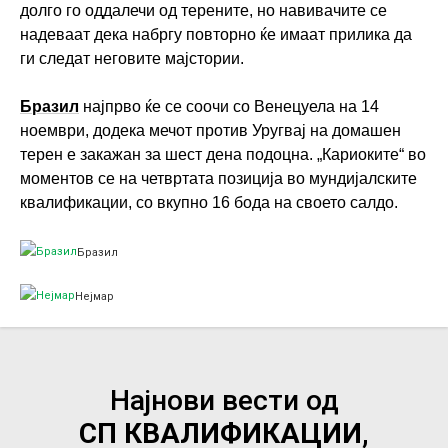
долго го оддалечи од терените, но навивачите се
надеваат дека набргу повторно ќе имаат прилика да
ги следат неговите мајстории.
Бразил
најпрво ќе се соочи со Венецуела на 14
ноември, додека мечот против Уругвај на домашен
терен е закажан за шест дена подоцна. „Кариоките“ во
моментов се на четвртата позиција во мундијалските
квалификации, со вкупно 16 бода на своето салдо.
Бразил
Нејмар
Најнови вести од
СП КВАЛИФИКАЦИИ,