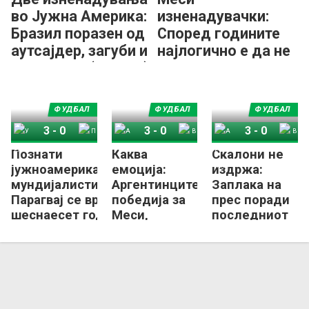
во Јужна Америка:
изненадувачки:
Бразил поразен од
Според годините
аутсајдер, загуби и
најлогично е да не
Аргентина (ВИДЕО)
играм на следното
СП...
ФУДБАЛ
ФУДБАЛ
ФУДБАЛ
3
-
0
3
-
0
3
-
0
Познати
Каква
Скалони не
Уругвај
Перу
Аргентина
Венецуела
Аргентина
Венецуела
јужноамериканските
емоција:
издржа:
мундијалисти,
Аргентинците
Заплака на
Парагвај се враќа по
победија за
прес поради
шеснаесет години
Меси,
последниот
интонацијата
меч на Меси
на химната
во Аргентина
беше – да се
(ВИДЕО)
наежиш!
(ВИДЕО)