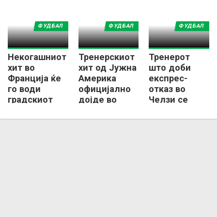
ФУДБАЛ
ФУДБАЛ
ФУДБАЛ
Некогашниот
Тренерскиот
Тренерот
хит во
хит од Јужна
што доби
Франција ќе
Америка
експрес-
го води
официјално
отказ во
градскиот
дојде во
Челзи се
ривал на
Европа
враќа на
ПСЖ
работа во
Франција