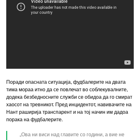
Поради опасната ситуација, фудбалерите на двата
тима мораа итно да се повлечат во соблекувалните,
додека безбедносните служби се обидоа да го смират
хаосот на тревникот. Пред инцидентот, навивачите на
Нант раширија транспарент и на тој начин им дадоа
порака на фудбалерите.
„Ова ни виси над главите со години, а вие не