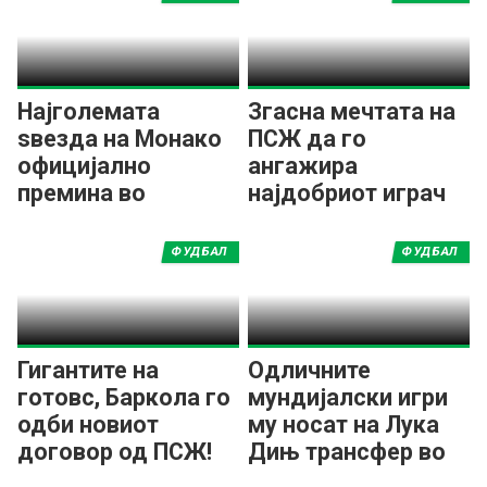
Најголемата
Згасна мечтата на
ѕвезда на Монако
ПСЖ да го
официјално
ангажира
премина во
најдобриот играч
редовите на ПСЖ
на Мундијалот
ФУДБАЛ
ФУДБАЛ
Гигантите на
Одличните
готовс, Баркола го
мундијалски игри
одби новиот
му носат на Лука
договор од ПСЖ!
Дињ трансфер во
европскиот првак!