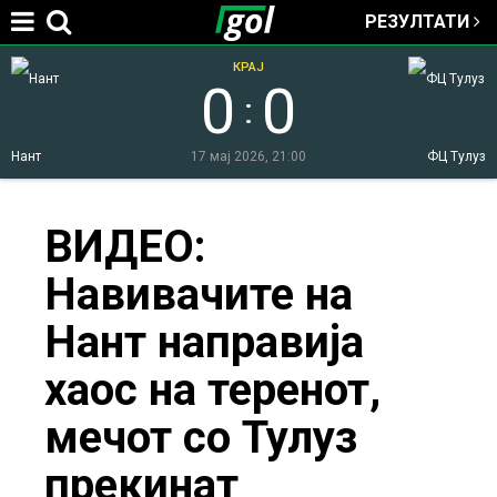
РЕЗУЛТАТИ
Jump to navigation
КРАЈ
0
0
:
Нант
17 мај 2026, 21:00
ФЦ Тулуз
You
ВИДЕО:
Навивачите на
are
Нант направија
here
хаос на теренот,
мечот со Тулуз
прекинат