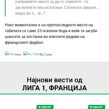
направивте ништо за да го спречите - го
заслуживте ова испаѓање. Сезоната заврши...
марш во п... м...!“.
Нант моментално е на претпоследното место на
табелата со само 23 освоени бода и веќе ги загуби
шансите за опстанок во елитните редови на
францускиот фудбал.
Нант
ФЦ Тулуз
Најнови вести од
ЛИГА 1, ФРАНЦИЈА
ФУДБАЛ
ФУДБАЛ