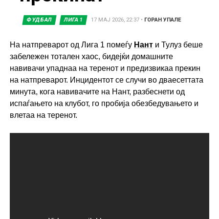
ФУДБАЛ
ЛИГА 1
17 МАЈ 2026, 22:37
•
ГОРАН УПАЛЕ
На натпреварот од Лига 1 помеѓу
Нант
и Тулуз беше
забележен тотален хаос, бидејќи домашните
навивачи упаднаа на теренот и предизвикаа прекин
на натпреварот. Инцидентот се случи во дваесеттата
минута, кога навивачите на Нант, разбеснети од
испаѓањето на клубот, го пробија обезбедувањето и
влетаа на теренот.