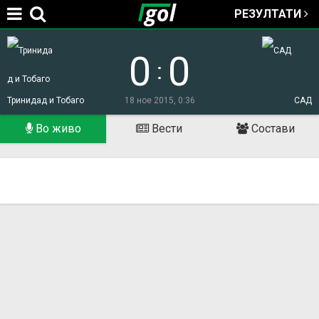
РЕЗУЛТАТИ
Jump to navigation
0
0
:
Тринидад и Тобаго
18 ное 2015, 0:36
САД
Во живо
Вести
Состави
You
are
here