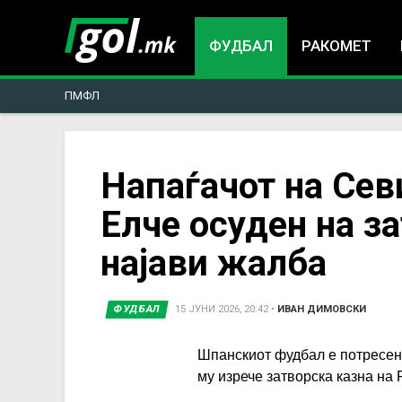
ФУДБАЛ
РАКОМЕТ
ПМФЛ
You
Напаѓачот на Сев
Елче осуден на з
are
најави жалба
here
ФУДБАЛ
15 ЈУНИ 2026, 20:42
•
ИВАН ДИМОВСКИ
Шпанскиот фудбал е потресен 
му изрече затворска казна на