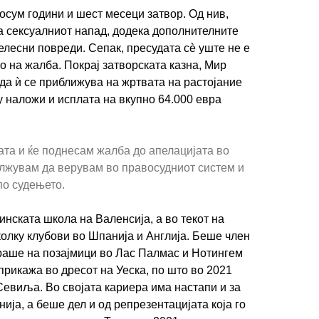
осум години и шест месеци затвор. Од нив,
а сексуалниот напад, додека дополнителните
елесни повреди. Сепак, пресудата сѐ уште не е
о на жалба. Покрај затворската казна, Мир
да ѝ се приближува на жртвата на растојание
у наложи и исплата на вкупно 64.000 евра
ата и ќе поднесам жалба до апелацијата во
лжувам да верувам во правосудниот систем и
по судењето.
нската школа на Валенсија, а во текот на
олку клубови во Шпанија и Англија. Беше член
раше на позајмици во Лас Палмас и Нотингем
прикажа во дресот на Уеска, по што во 2021
евиља. Во својата кариера има настапи и за
ја, а беше дел и од репрезентацијата која го