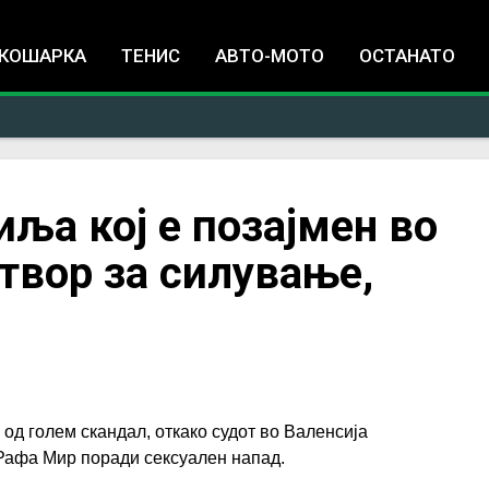
Jump to navigation
КОШАРКА
ТЕНИС
АВТО-МОТО
ОСТАНАТО
иља кој е позајмен во
атвор за силување,
од голем скандал, откако судот во Валенсија
 Рафа Мир поради сексуален напад.