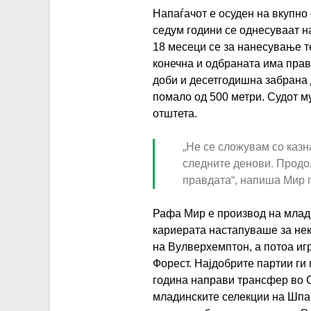
Напаѓачот е осуден на вкупно 
седум години се однесуваат н
18 месеци се за нанесување т
конечна и одбраната има прав
доби и десетгодишна забрана 
помало од 500 метри. Судот м
отштета.
„Не се сложувам со казн
следните денови. Продо
правдата“, напиша Мир 
Рафа Мир е производ на млади
кариерата настапуваше за нек
на Вулверхемптон, а потоа иг
Форест. Најдобрите партии ги 
година направи трансфер во С
младинските селекции на Шпани