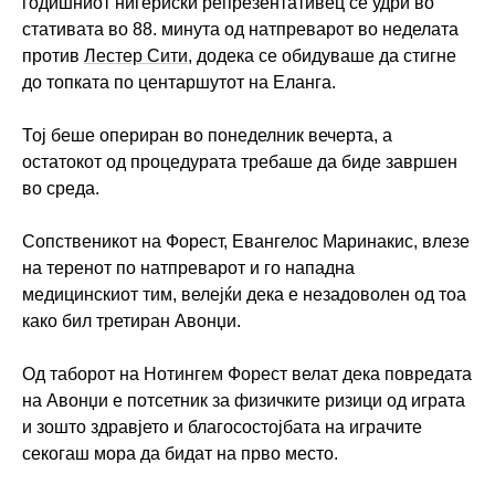
годишниот нигериски репрезентативец се удри во
стативата во 88. минута од натпреварот во неделата
против
Лестер Сити
, додека се обидуваше да стигне
до топката по центаршутот на Еланга.
Тој беше опериран во понеделник вечерта, а
остатокот од процедурата требаше да биде завршен
во среда.
Сопственикот на Форест, Евангелос Маринакис, влезе
на теренот по натпреварот и го нападна
медицинскиот тим, велејќи дека е незадоволен од тоа
како бил третиран Авонџи.
Од таборот на Нотингем Форест велат дека повредата
на Авонџи е потсетник за физичките ризици од играта
и зошто здравјето и благосостојбата на играчите
секогаш мора да бидат на прво место.