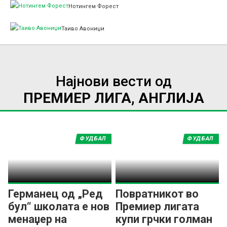
Нотингем Форест
Таиво Авониџи
Најнови вести од
ПРЕМИЕР ЛИГА, АНГЛИЈА
ФУДБАЛ
ФУДБАЛ
Германец од „Ред
Повратникот во
бул“ школата е нов
Премиер лигата
менаџер на
купи грчки голман