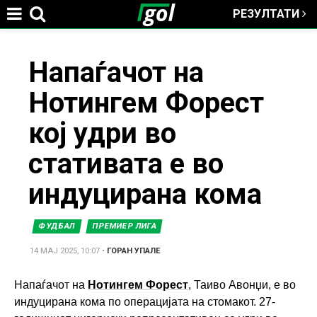
РЕЗУЛТАТИ
Jump to navigation
You
Напаѓачот на
Нотингем Форест
are
кој удри во
here
стативата е во
индуцирана кома
ФУДБАЛ
ПРЕМИЕР ЛИГА
14 МАЈ 2025, 10:07
•
ГОРАН УПАЛЕ
Напаѓачот на
Нотингем Форест
, Таиво Авонџи, е во
индуцирана кома по операцијата на стомакот. 27-