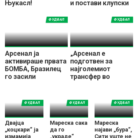
Њукасл!
и постави клупски
рекорд
ФУДБАЛ
ФУДБАЛ
Арсенал ја
„Арсенал е
активираше првата
подготвен за
БОМБА, Бразилец
најголемиот
го засили
трансфер во
шампионот!
клупската
историја“
ФУДБАЛ
ФУДБАЛ
ФУДБАЛ
Двајца
Мареска сака
Мареска
„коцкари“ ја
да го
најави „бура“,
измамија
„украде“
Сити уште не