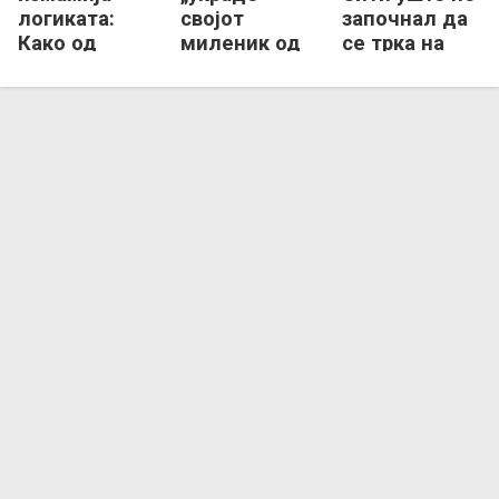
логиката:
својот
започнал да
Како од
миленик од
се трка на
нисколигаши
Челзи во
трансфер-
станаа хит во
Сити
пазарот!
Премиер
лигата