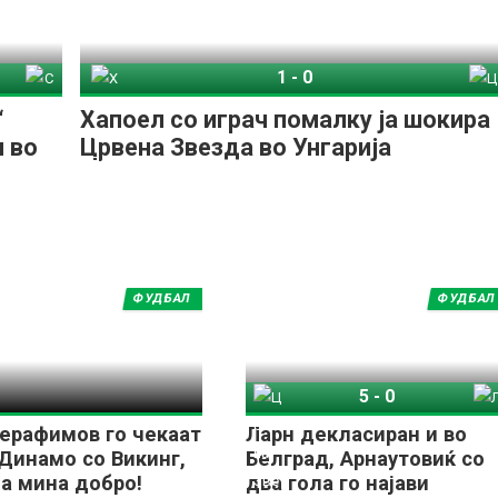
1
-
0
Спирис Каунас
Хапоел Беер Шева
Црвена Звезда
“
Хапоел со играч помалку ја шокира
н во
Црвена Звезда во Унгарија
ФУДБАЛ
ФУДБАЛ
5
-
0
Црвена Звезда
Ларн
ерафимов го чекаат
Ларн декласиран и во
 Динамо со Викинг,
Белград, Арнаутовиќ со
а мина добро!
два гола го најави