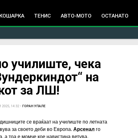
Jump to navigation
КОШАРКА
ТЕНИС
АВТО-МОТО
ОСТАНАТО
о училиште, чека
Вундеркиндот“ на
кот за ЛШ!
2025, 14:32
•
ГОРАН УПАЛЕ
одишниците се враќаат на училиште по летната
вува за своето деби во Европа.
Арсенал
го
а, а тоа е момче кое навистина ветува.