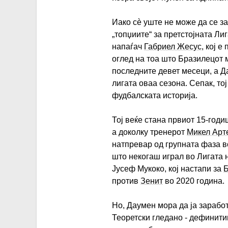
Иако сè уште не може да се за
„топџиите“ за претстојната Ли
напаѓач
Габриел Жесус
, кој 
оглед на тоа што Бразилецот 
последните девет месеци, а Д
лигата оваа сезона. Сепак, то
фудбалската историја.
Тој веќе стана првиот 15-год
а доколку тренерот
Микел Арт
натпревар од групната фаза во
што некогаш играл во Лигата 
Јусеф Мукоко, кој настапи за
Б
против
Зенит
во 2020 година.
Но, Даумен мора да ја зарабо
Теоретски гледано - дефинити