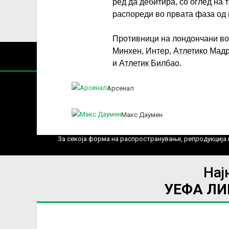
ред да дебитира, со оглед на 
распореди во првата фаза од
Противници на лондончани во
Минхен
,
Интер
,
Атлетико Мад
и
Атлетик Билбао
.
Арсенал
Макс Даумен
Содржин
За секоја форма на распространување, репродукција и
Нај
УЕФА Л