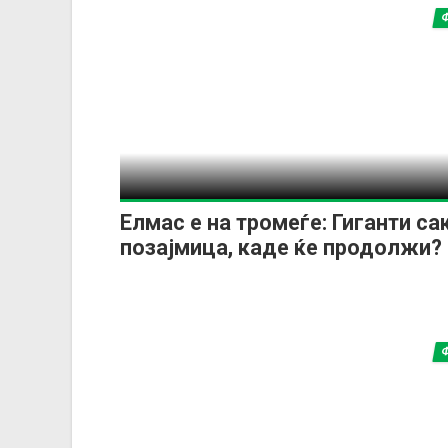
Елмас e на тромеѓе: Гиганти са
позајмица, каде ќе продолжи?