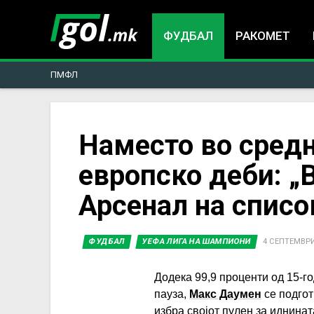
ФУДБАЛ
РАКОМЕТ
ПМФЛ
You
Наместо во средн
европско деби: „
are
Арсенал на списо
here
ФУДБАЛ
УЕФА ЛИГА НА ШАМПИОНИ
4 СЕПТЕМВРИ 
Додека 99,9 проценти од 15-г
пауза,
Макс Даумен
се подгот
избра својот пулен за иднинат