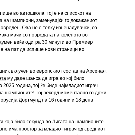
пише во автошкола, тој е на списокот на
га на шампиони, заменувајќи го докажаниот
е повреден. Ова не е толку изненадувачки, со
мака мачи со повредата на коленото во
аумен веќе одигра 30 минути во Премиер
ј е на пат да испише нови страници во
ишник вклучен во европскиот состав на Арсенал,
ета
му даде шанса да игра во кој било
 2025 година, тој ќе биде најмладиот играч
на шампионите! Тој рекорд моментално го држи
орусија Дортмунд
на 16 години и 18 дена
ти која било секунда во Лигата на шампионите.
вно има простор за младиот играч од средниот