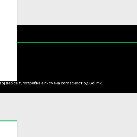
е права.
ј веб сајт, потребна е писмена согласност од Gol.mk.