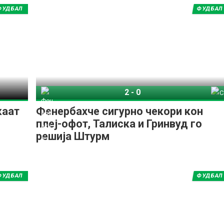
ФУДБАЛ
ФУДБАЛ
2
-
0
Фенербахче
СК Штурм Грац
каат
Фенербахче сигурно чекори кон
плеј-офот, Талиска и Гринвуд го
решија Штурм
ФУДБАЛ
ФУДБАЛ