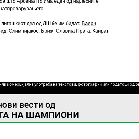
тоа што Арсенал го има еден од најлесните
 натпреварувањето.
 лигашкиот дел од ЛШ ќе им бидат:
Баерн
рид
,
Олимпијакос
, Бриж,
Славија Прага
, Каират
ИМПРЕСУМ
МАРКЕТИНГ
КОНТАКТ
RSS
© 2016-2026 Gol.mk
Сите права задржани
ите на Gol.mk се заштитени со Законот за авторското право и сроднит
ли комерцијална употреба на текстови, фотографии или податоци од ово
нови вести од
ИГА НА ШАМПИОНИ