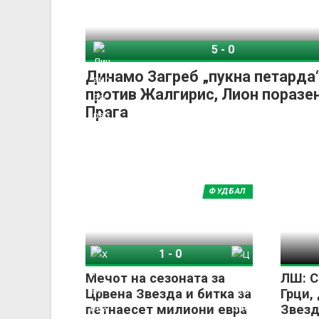
5
-
0
Динамо Загреб
Динамо Загреб „пукна петарда
против Жалгирис, Лион поразе
Прага
ФУДБАЛ
1
-
0
Хапоел Беер Шева
Црвена Звезда
Мечот на сезоната за
ЛШ: С
Црвена Звезда и битка за
Грци,
петнаесет милиони евра
Звезд