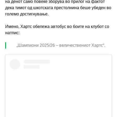
на денот само повеќе зборува во прилог на фактот
дека тимот од шкотската престолнина беше убеден во
големо достигнување.
Имено, Хартс обележа автобус во боите на клубот со
натпис:
„Шампиони 2025/26 – величествениот Хартс“.