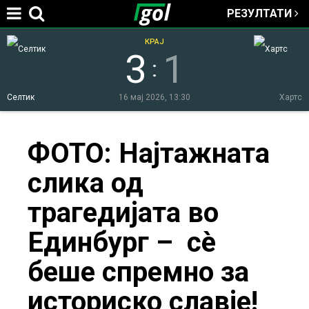
РЕЗУЛТАТИ
Jump to navigation
КРАЈ
3
1
:
Селтик
16 мај 2026, 13:30
Хартс
You
ФОТО: Најтажната
слика од
are
трагедијата во
here
Единбург – сè
беше спремно за
историско славје!