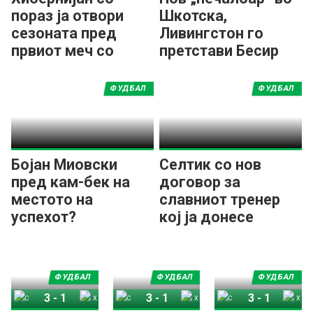
пораз ја отвори
Шкотска,
сезоната пред
Ливингстон го
првиот меч со
претстави Бесир
Шкендија
Исени!
ФУДБАЛ
ФУДБАЛ
Бојан Миовски
Селтик со нов
пред кам-бек на
договор за
местото на
славниот тренер
успехот?
кој ја донесе
двојната круна
ФУДБАЛ
ФУДБАЛ
ФУДБАЛ
3
-
1
3
-
1
3
-
1