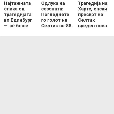
Најтажната
Одлука на
Трагедија на
Селтик
Хартс
Селтик
Хартс
Селтик
Хартс
слика од
сезоната:
Хартс, епски
трагедијата
Погледнете
пресврт на
во Единбург
го голот на
Селтик
– сè беше
Селтик во 88.
вреден нова
спремно за
минута
титула!
историско
вреден
славје!
титула
(ВИДЕО)