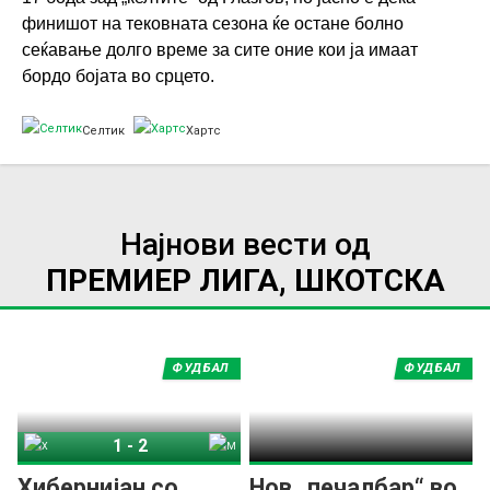
финишот на тековната сезона ќе остане болно
сеќавање долго време за сите оние кои ја имаат
бордо бојата во срцето.
Селтик
Хартс
Најнови вести од
ПРЕМИЕР ЛИГА, ШКОТСКА
ФУДБАЛ
ФУДБАЛ
1
-
2
Хибернијан
Мадервел
Хибернијан со
Нов „печалбар“ во