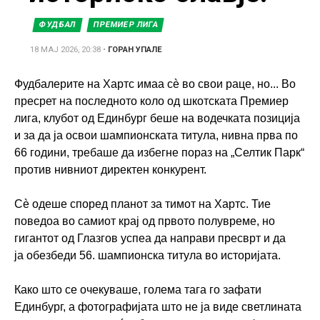
ФУДБАЛ
ПРЕМИЕР ЛИГА
18 МАЈ 2026, 20:38
•
ГОРАН УПАЛЕ
Фудбалерите на Хартс имаа сè во свои раце, но... Во
пресрет на последното коло од шкотската Премиер
лига, клубот од Единбург беше на водечката позиција
и за да ја освои шампионската титула, нивна прва по
66 години, требаше да избегне пораз на „Селтик Парк“
против нивниот директен конкурент.
Сè одеше според планот за тимот на Хартс. Тие
поведоа во самиот крај од првото полувреме, но
гигантот од Глазгов успеа да направи пресврт и да
ја обезбеди 56. шампионска титула во историјата.
Како што се очекуваше, голема тага го зафати
Единбург, а фотографијата што не ја виде светлината