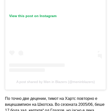
View this post on Instagram
A post shared by Men in Blazers (@meninblazers)
По точно две децении, тимот на Хартс повторно е
вицешампион на Шкотска. Во сезоната 2005/06, беше
17 бода зад „келтите“ од Глазгов, но јасно е дека