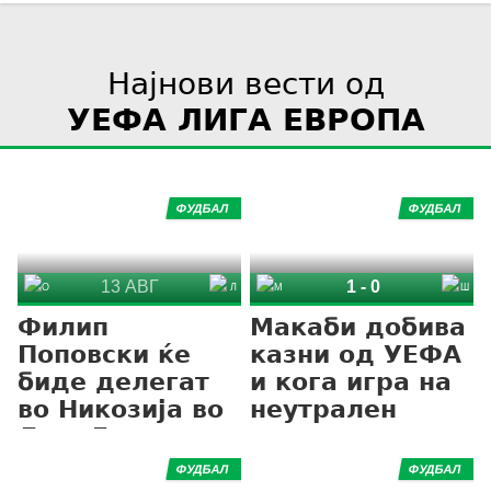
Најнови вести од
УЕФА ЛИГА ЕВРОПА
ФУДБАЛ
ФУДБАЛ
13 АВГ
1
-
0
Омонија
Линколн
Макаби Тел-Авив
Шериф
Филип
Макаби добива
Поповски ќе
казни од УЕФА
биде делегат
и кога игра на
во Никозија во
неутрален
Лига Европа
терен
ФУДБАЛ
ФУДБАЛ