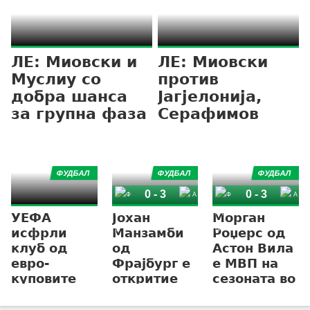
ЛЕ: Миовски и
ЛЕ: Миовски
Муслиу со
против
добра шанса
Јагјелонија,
за групна фаза
Серафимов
може со
„џелатот“ на
Вардар
ФУДБАЛ
ФУДБАЛ
ФУДБАЛ
0
-
3
0
-
3
УЕФА
Јохан
Морган
Фрајбург
Астон Вила
Фрајбург
Астон Вила
исфрли
Манзамби
Роџерс од
клуб од
од
Астон Вила
евро-
Фрајбург е
е МВП на
куповите
откритие
сезоната во
заради
на
Лига
местење!
годината во
Европа!