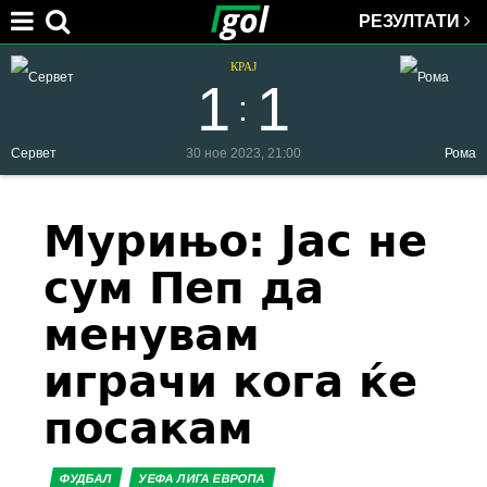
РЕЗУЛТАТИ
Jump to navigation
КРАЈ
1
1
:
Сервет
30 ное 2023, 21:00
Рома
You
Мурињо: Јас не
сум Пеп да
are
менувам
here
играчи кога ќе
посакам
ФУДБАЛ
УЕФА ЛИГА ЕВРОПА