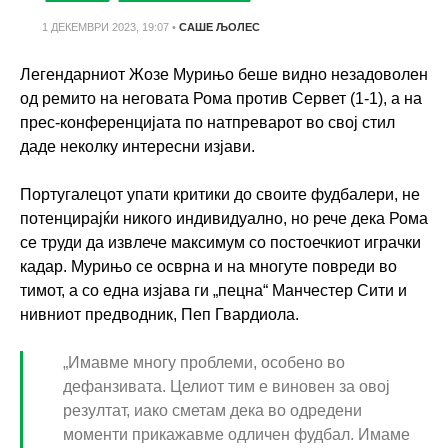
1 ДЕКЕМВРИ 2023, 19:07
•
САШЕ ЉОЛЕС
Легендарниот Жозе Мурињо беше видно незадоволен
од ремито на неговата Рома против Сервет (1-1), а на
прес-конференцијата по натпреварот во свој стил
даде неколку интересни изјави.
Португалецот упати критики до своите фудбалери, не
потенцирајќи никого индивидуално, но рече дека Рома
се труди да извлече максимум со постоечкиот играчки
кадар. Мурињо се осврна и на многуте повреди во
тимот, а со една изјава ги „пецна“ Манчестер Сити и
нивниот предводник, Пеп Гвардиола.
„Имавме многу проблеми, особено во
дефанзивата. Целиот тим е виновен за овој
резултат, иако сметам дека во одредени
моменти прикажавме одличен фудбал. Имаме