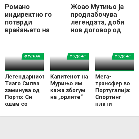
Романо
Жоао Мутињо ја
индиректно го
продлабочува
потврди
легендата, доби
враќањето на
нов договор од
Мурињо во Реал:
Брага
Бенфика има нов
тренер!
ФУДБАЛ
ФУДБАЛ
ФУДБАЛ
Легендарниот
Капитенот на
Мега-
Тиаго Силва
Мурињо им
трансфер во
заминува од
кажа збогум
Португалија:
Порто: Си
на „орлите“
Спортинг
одам со
плати
освоена
ТРИЕСЕТ
титула!
милиони
евра за играч
на Брага!