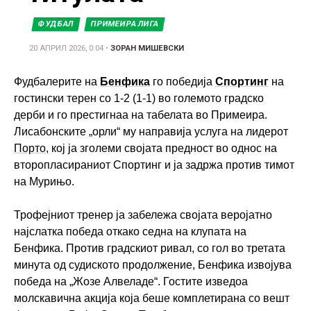
ФУДБАЛ
ПРИМЕИРА ЛИГА
20 АПРИЛ 2026, 0:04
•
ЗОРАН МИШЕВСКИ
Фудбалерите на
Бенфика
го победија
Спортинг
на
гостински терен со 1-2 (1-1) во големото градско
дерби и го престигнаа на табелата во Примеира.
Лисабонските „орли“ му направија услуга на лидерот
Порто
, кој ја зголеми својата предност во однос на
второпласираниот Спортинг и ја задржа против тимот
на Мурињо.
Трофејниот тренер ја забележа својата веројатно
најслатка победа откако седна на клупата на
Бенфика. Против градскиот ривал, со гол во третата
минута од судиското продолжение, Бенфика извојува
победа на „Жозе Алвеладе“. Гостите изведоа
молскавична акција која беше комплетирана со вешт