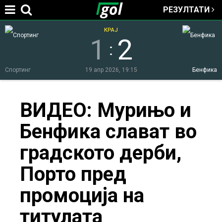
РЕЗУЛТАТИ
Jump to navigation
КРАЈ
1
2
:
Спортинг
19 апр 2026, 19:15
Бенфика
You
ВИДЕО: Мурињо и
Бенфика слават во
are
градското дерби,
here
Порто пред
промоција на
титулата