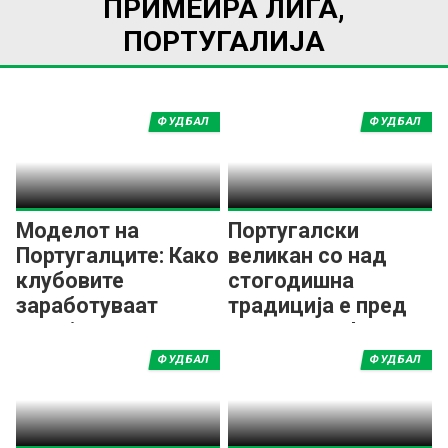
ПРИМЕИРА ЛИГА,
ПОРТУГАЛИЈА
ФУДБАЛ
ФУДБАЛ
Моделот на
Португалски
Португалците: Како
великан со над
клубовите
стогодишна
заработуваат
традиција е пред
милијарди од
згаснување!
трансфери?
ФУДБАЛ
ФУДБАЛ