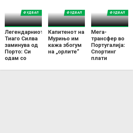
Бенфика има нов
тренер!
ФУДБАЛ
ФУДБАЛ
ФУДБАЛ
Легендарниот
Капитенот на
Мега-
Тиаго Силва
Мурињо им
трансфер во
заминува од
кажа збогум
Португалија:
Порто: Си
на „орлите“
Спортинг
одам со
плати
освоена
ТРИЕСЕТ
титула!
милиони
евра за играч
на Брага!