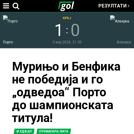
РЕЗУЛТАТИ
Jump to navigation
КРАЈ
1
0
:
Порто
2 мај 2026, 21:30
Алверка
You
Мурињо и Бенфика
не победија и го
are
„одведоа“ Порто
here
до шампионската
титула!
ФУДБАЛ
ПРИМЕИРА ЛИГА