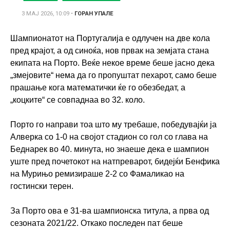
3 МАЈ 2026, 10:09
•
ГОРАН УПАЛЕ
Шампионатот на Португалија е одлучен на две кола
пред крајот, а од синоќа, нов првак на земјата стана
екипата на Порто. Веќе некое време беше јасно дека
„змејовите“ нема да го пропуштат пехарот, само беше
прашање кога математички ќе го обезбедат, а
„коцките“ се совпаднаа во 32. коло.
Порто го направи тоа што му требаше, победувајќи ја
Алверка со 1-0 на својот стадион со гол со глава на
Беднарек во 40. минута, но знаеше дека е шампион
уште пред почетокот на натпреварот, бидејќи Бенфика
на Мурињо ремизираше 2-2 со Фамаликао на
гостински терен.
За Порто ова е 31-ва шампионска титула, а прва од
сезоната 2021/22. Откако последен пат беше