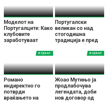
Моделот на
Португалски
Португалците: Како
великан со над
клубовите
стогодишна
заработуваат
традиција е пред
милијарди од
згаснување!
трансфери?
ФУДБАЛ
ФУДБАЛ
Романо
Жоао Мутињо ја
индиректно го
продлабочува
потврди
легендата, доби
враќањето на
нов договор од
Мурињо во Реал:
Брага