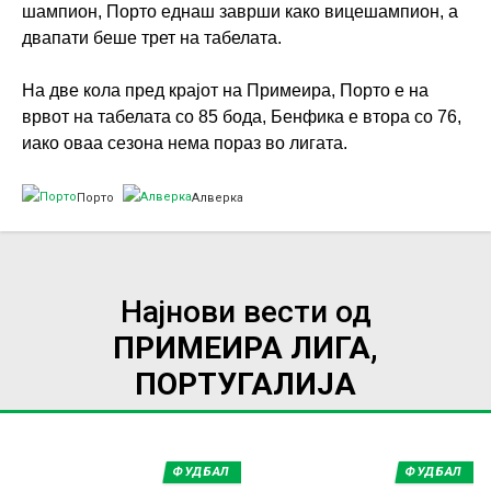
шампион, Порто еднаш заврши како вицешампион, а
двапати беше трет на табелата.
На две кола пред крајот на Примеира, Порто е на
врвот на табелата со 85 бода, Бенфика е втора со 76,
иако оваа сезона нема пораз во лигата.
Порто
Алверка
Најнови вести од
ПРИМЕИРА ЛИГА,
ПОРТУГАЛИЈА
ФУДБАЛ
ФУДБАЛ