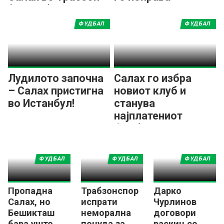
(ВИДЕО)
судењето во
Турција
ФУДБАЛ
ФУДБАЛ
Лудилото започна
Салах го избра
– Салах пристигна
новиот клуб и
во Истанбул!
станува
најплатениот
фудбалер во
Европа!?
ФУДБАЛ
ФУДБАЛ
ФУДБАЛ
Пропадна
Трабзонспор
Дарко
Салах, но
испрати
Чурлинов
Бешикташ
неморална
договори
бара уште
понуда за
раскин со