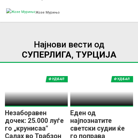
Жозе Мурињо
Најнови вести од
СУПЕРЛИГА, ТУРЦИЈА
ФУДБАЛ
ФУДБАЛ
Незаборавен
Еден од
дочек: 25.000 луѓе
најпознатите
го „крунисаа“
светски судии ќе
Салах во Трабзон
го поправа