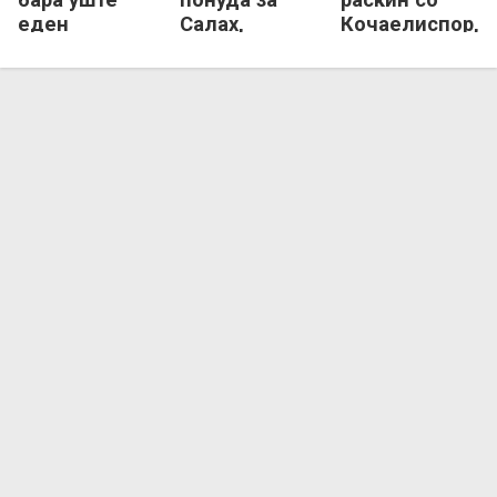
еден
Салах,
Кочаелиспор,
поранешен
Египќанецот
гледа кон
напаѓач на
уште
Полска
Ливерпул!
размислува!