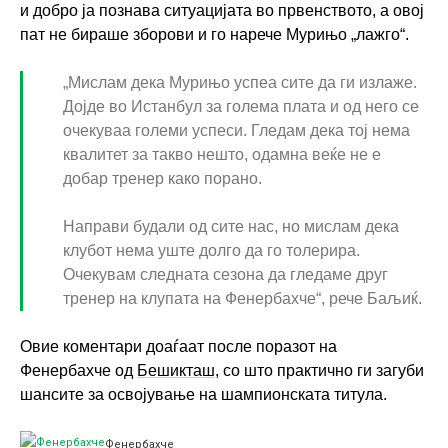
и добро ја познава ситуацијата во првенството, а овој
пат не бираше зборови и го нарече Мурињо „лажго“.
„Мислам дека Мурињо успеа сите да ги излаже.
Дојде во Истанбул за голема плата и од него се
очекуваа големи успеси. Гледам дека тој нема
квалитет за такво нешто, одамна веќе не е
добар тренер како порано.
Направи будали од сите нас, но мислам дека
клубот нема уште долго да го толерира.
Очекувам следната сезона да гледаме друг
тренер на клупата на Фенербахче“, рече Баљиќ.
Овие коментари доаѓаат после поразот на
Фенербахче од
Бешикташ
, со што практично ги загуби
шансите за освојување на шампионската титула.
Фенербахче