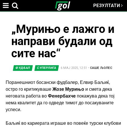
РЕЗУЛТАТИ
Jump to navigation
You
„Мурињо е лажго и
направи будали од
are
сите нас“
here
ФУДБАЛ
СУПЕРЛИГА
6 МАЈ 2025, 12:51
•
САШЕ ЉОЛЕС
Поранешниот босански фудбалер, Елвир Баљиќ,
остро го критикуваше
Жозе Мурињо
и смета дека
неговата работа во
Фенербахче
покажува дека тој
нема квалитет да го одведе тимот до посакуваните
успеси.
Баљиќ во кариерата играше во повеќе турски клубови