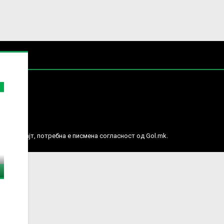
е права.
ј веб сајт, потребна е писмена согласност од Gol.mk.