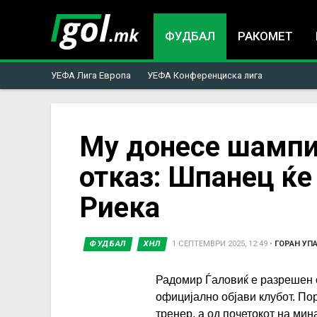
ФУДБАЛ
РАКОМЕТ
УЕФА Лига Европа
УЕФА Конференциска лига
You
Му донесе шампио
отказ: Шпанец ќе
are
Риека
here
ФУДБАЛ
ХНЛ
1 СЕПТЕМВРИ 2025, 12:49
•
ГОРАН УП
Радомир Ѓаловиќ е разрешен о
официјално објави клубот. По
тренер, а од почетокот на мин