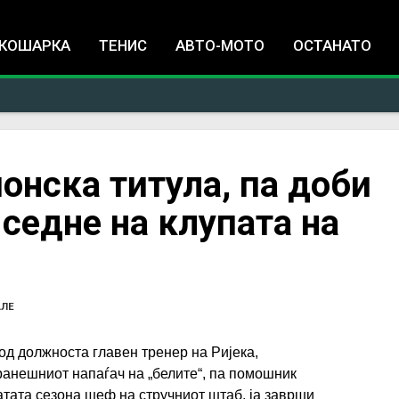
Jump to navigation
КОШАРКА
ТЕНИС
АВТО-МОТО
ОСТАНАТО
нска титула, па доби
 седне на клупата на
АЛЕ
д должноста главен тренер на Ријека,
ранешниот напаѓач на „белите“, па помошник
атата сезона шеф на стручниот штаб, ја заврши