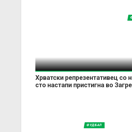
Хрватски репрезентативец со 
сто настапи пристигна во Загр
ФУДБАЛ