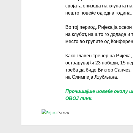
својата епизода на клупата н
нешто повеќе од една година.
Во тој период, Ријека ја осво
на клубот, на што го додаде и
место во групите од Конферен
Како главен тренер на Ријека,
остварувајќи 23 победи, 15 н
треба да биде Виктор Санчез
на Олимпија Љубљана.
Прочитајте повеќе околу 
ОВОЈ линк.
Ријека