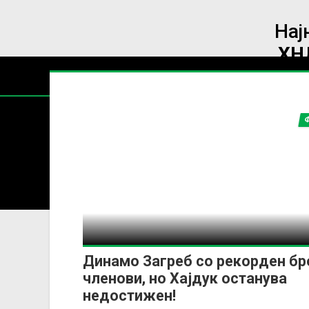
Нај
ХН
Содржин
За секоја форма на распространување, репродукција и
Динамо Загреб со рекорден бр
членови, но Хајдук останува
недостижен!