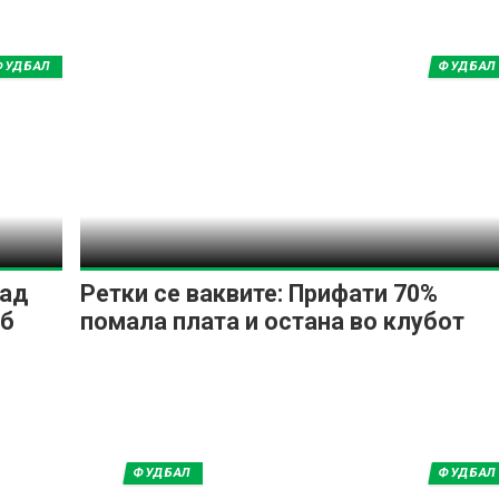
ФУДБАЛ
ФУДБАЛ
над
Ретки се ваквите: Прифати 70%
еб
помала плата и остана во клубот
ФУДБАЛ
ФУДБАЛ