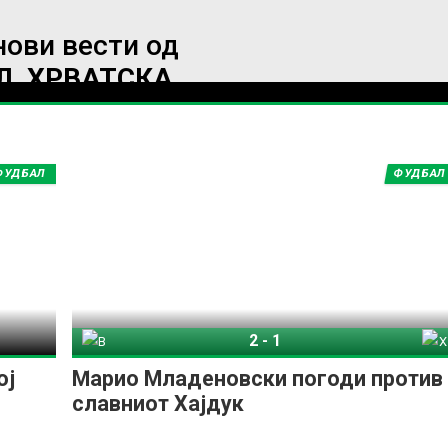
нови вести од
Л, ХРВАТСКА
ИМПРЕСУМ
МАРКЕТИНГ
КОНТАКТ
RSS
© 2016-2026 Gol.mk
ФУДБАЛ
ФУДБАЛ
Сите права задржани
ите на Gol.mk се заштитени со Законот за авторското право и сроднит
ли комерцијална употреба на текстови, фотографии или податоци од ово
2
-
1
ВСНК Вараждин
Хајдук Сплит
ој
Марио Младеновски погоди против
славниот Хајдук