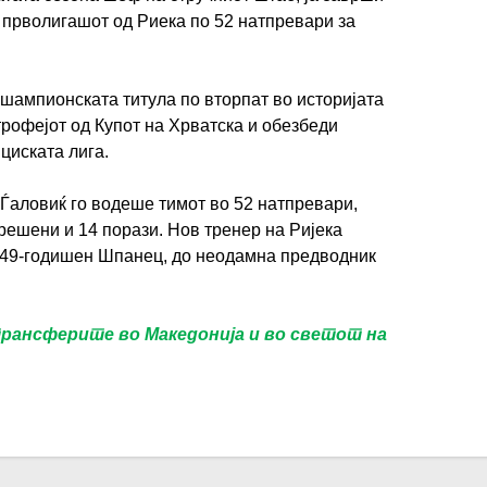
а прволигашот од Риека по 52 натпревари за
и шампионската титула по вторпат во историјата
 трофејот од Купот на Хрватска и обезбеди
циската лига.
 Ѓаловиќ го водеше тимот во 52 натпревари,
ерешени и 14 порази. Нов тренер на Ријека
, 49-годишен Шпанец, до неодамна предводник
трансферите во Македонија и во светот на