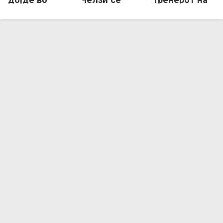
Европа
враќа на
Брест!
работа во
Франција