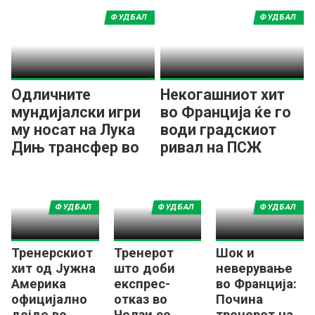
ФУДБАЛ
ФУДБАЛ
Одличните
Некогашниот хит
мундијалски игри
во Франција ќе го
му носат на Лука
води градскиот
Дињ трансфер во
ривал на ПСЖ
европскиот првак!
ФУДБАЛ
ФУДБАЛ
ФУДБАЛ
Тренерскиот
Тренерот
Шок и
хит од Јужна
што доби
неверување
Америка
експрес-
во Франција:
официјално
отказ во
Почина
дојде во
Челзи се
тренерот на