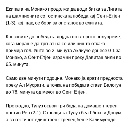
Екипата на Монако продолжи да води битка за Лигата
на шампионите со гостинската победа кај Сент-Етјен
(1-3), кој, пак, се бори за опстанок во елитата.
Кнезовите до победата дојдоа во второто полувреме,
кога мораше да тргнат на се или ништо откако
примија гол. Уште во 2. минута Аклиуче донесе 0-1 за
Монако, а Сент-Етјен израмни преку Давиташвили во
65. минута.
Само две минути подоцна, Монако ја врати предноста
преку Ал Мусрати, а точка на победата стави Балогун
во 78. минута од мечот во Сент Етјен.
Претходно, Тулуз освои три бода на домашен терен
против Рен (2-1). Стрелци за Тулуз беа Гбохо и Донум,
а за гостинот единствен стрелец беше Калимуендо.