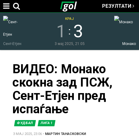
РЕЗУЛТАТИ
Jump to navigation
КРАЈ
1
3
:
Сент-Етјен
3 мај 2025, 21:05
Монако
You
ВИДЕО: Монако
скокна зад ПСЖ,
are
Сент-Етјен пред
here
испаѓање
ФУДБАЛ
ЛИГА 1
3 МАЈ 2025, 23:06
•
МАРТИН ТАНАСКОВСКИ