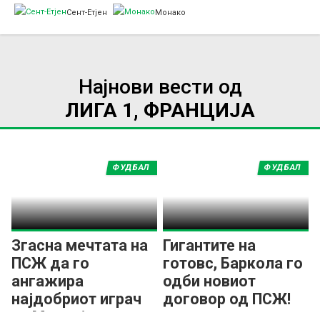
Сент-Етјен
Монако
Најнови вести од
ЛИГА 1, ФРАНЦИЈА
ФУДБАЛ
ФУДБАЛ
Згасна мечтата на
Гигантите на
ПСЖ да го
готовс, Баркола го
ангажира
одби новиот
најдобриот играч
договор од ПСЖ!
на Мундијалот