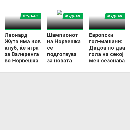
судијата
ФУДБАЛ
ФУДБАЛ
ФУДБАЛ
Леонард
Шампионот
Европски
Жута има нов
на Норвешка
гол-машини:
клуб, ќе игра
се
Дадоа по два
за Валеренга
подготвува
гола на секој
во Норвешка
за новата
меч сезонава
сезона во
– вкупно 103!
брутални
услови