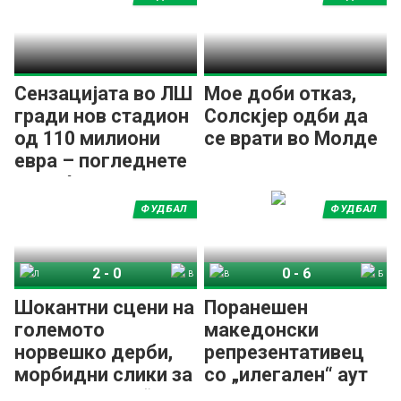
Сензацијата во ЛШ
Мое доби отказ,
гради нов стадион
Солскјер одби да
од 110 милиони
се врати во Молде
евра – погледнете
како ќе изгледа
ФУДБАЛ
ФУДБАЛ
2
-
0
0
-
6
Лилестром
Валеренга
Валеренга
Бодо Глимт
Шокантни сцени на
Поранешен
големото
македонски
норвешко дерби,
репрезентативец
морбидни слики за
со „илегален“ аут
„предавникот“
го насамари