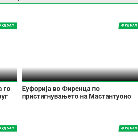
ФУДБАЛ
ФУДБАЛ
ИМПРЕСУМ
МАРКЕТИНГ
КОНТАКТ
RSS
© 2016-2026 Gol.mk
Сите права задржани
ите на Gol.mk се заштитени со Законот за авторското право и сроднит
ли комерцијална употреба на текстови, фотографии или податоци од ово
а го
Еуфорија во Фиренца по
руг
пристигнувањето на Мастантуоно
ФУДБАЛ
ФУДБАЛ