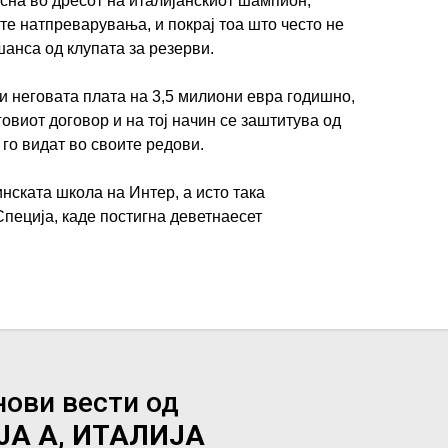
сна во дресот на италијанскиот шампион,
ите натпреварувања, и покрај тоа што често не
анса од клупата за резерви.
ми неговата плата на 3,5 милиони евра годишно,
говиот договор и на тој начин се заштитува од
 го видат во своите редови.
нската школа на Интер, а исто така
Специја, каде постигна деветнаесет
нови вести од
ЈА А, ИТАЛИЈА