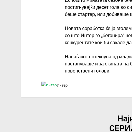
Еспозито минатата сезона бле
постигнувајќи десет гола во с
беше стартер, или добиваше ш
Новата соработка ќе ја зголе
со што Интер го „бетонира“ не
конкурентите кои би сакале да
Напаѓачот потекнува од млади
настапуваше и за екипата на 
првенствени голови.
Интер
Нај
СЕРИ