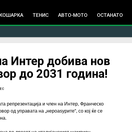
Jump to navigation
КОШАРКА
ТЕНИС
АВТО-МОТО
ОСТАНАТО
а Интер добива нов
вор до 2031 година!
ЕС
та репрезентација и член на Интер, Франческо
вор од управата на „нероаѕурите“, со кој ќе се
ина.