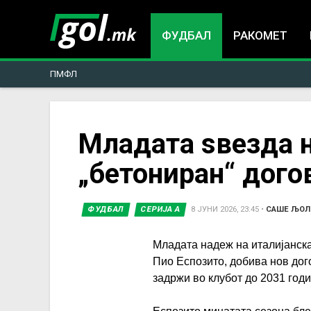
ФУДБАЛ
РАКОМЕТ
ПМФЛ
You
Младата ѕвезда н
„бетониран“ дого
are
here
ФУДБАЛ
СЕРИЈА А
8 ЈУНИ 2026, 23:45
•
САШЕ ЉОЛ
Младата надеж на италијанска
Пио Еспозито, добива нов дого
задржи во клубот до 2031 год