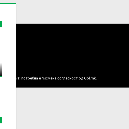
е права.
ј веб сајт, потребна е писмена согласност од Gol.mk.