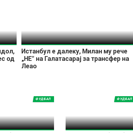
идол,
Истанбул е далеку, Милан му рече
ес од
„НЕ“ на Галатасарај за трансфер на
Леао
ФУДБАЛ
ФУДБАЛ