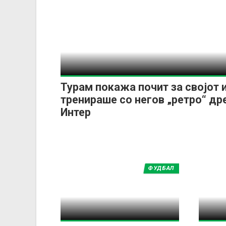
Турам покажа почит за својот 
тренираше со негов „ретро“ др
Интер
ФУДБАЛ