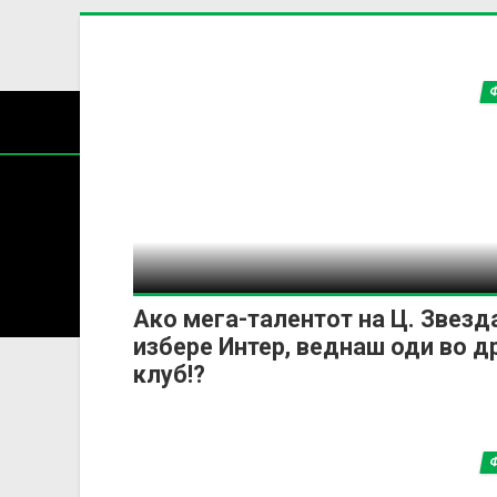
Содржин
За секоја форма на распространување, репродукција и
Ако мега-талентот на Ц. Звезд
избере Интер, веднаш оди во д
клуб!?