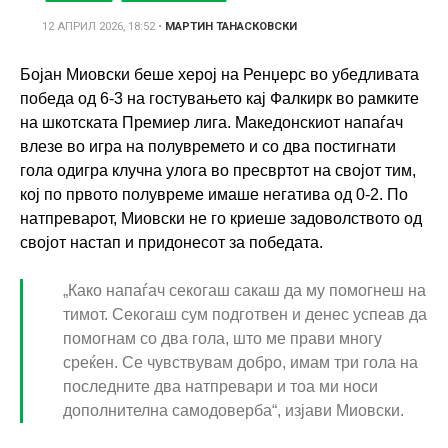
12 АПРИЛ 2026, 18:52
•
МАРТИН ТАНАСКОВСКИ
Бојан Миовски беше херој на Ренџерс во убедливата
победа од 6-3 на гостувањето кај Фалкирк во рамките
на шкотската Премиер лига. Македонскиот напаѓач
влезе во игра на полувремето и со два постигнати
гола одигра клучна улога во пресвртот на својот тим,
кој по првото полувреме имаше негатива од 0-2. По
натпреварот, Миовски не го криеше задоволството од
својот настап и придонесот за победата.
„Како напаѓач секогаш сакаш да му помогнеш на
тимот. Секогаш сум подготвен и денес успеав да
помогнам со два гола, што ме прави многу
среќен. Се чувствувам добро, имам три гола на
последните два натпревари и тоа ми носи
дополнителна самодоверба“, изјави Миовски.