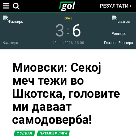
РЕЗУЛТАТИ
Jump to navigation
КРАЈ
3
6
:
Фалкирк
12 апр 2026, 13:00
Глазгов Ренџерс
You
Миовски: Секој
меч тежи во
are
Шкотска, головите
here
ми даваат
самодоверба!
ФУДБАЛ
ПРЕМИЕР ЛИГА