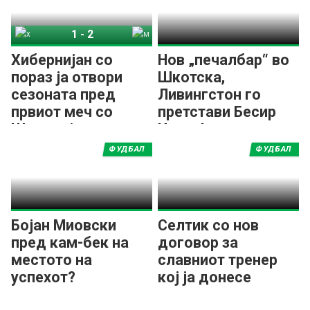
1
-
2
Хибернијан
Мадервел
Хибернијан со
Нов „печалбар“ во
пораз ја отвори
Шкотска,
сезоната пред
Ливингстон го
првиот меч со
претстави Бесир
Шкендија
Исени!
ФУДБАЛ
ФУДБАЛ
Бојан Миовски
Селтик со нов
пред кам-бек на
договор за
местото на
славниот тренер
успехот?
кој ја донесе
двојната круна