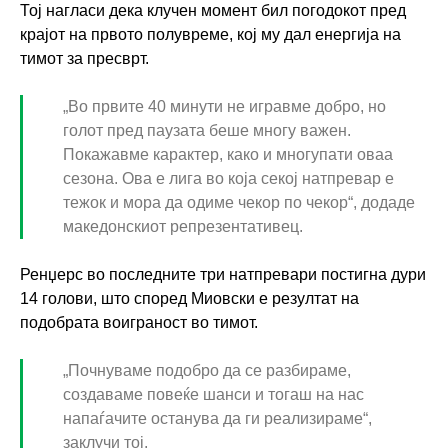
Тој нагласи дека клучен момент бил погодокот пред
крајот на првото полувреме, кој му дал енергија на
тимот за пресврт.
„Во првите 40 минути не игравме добро, но
голот пред паузата беше многу важен.
Покажавме карактер, како и многупати оваа
сезона. Ова е лига во која секој натпревар е
тежок и мора да одиме чекор по чекор“, додаде
македонскиот репрезентативец.
Ренџерс во последните три натпревари постигна дури
14 голови, што според Миовски е резултат на
подобрата воиграност во тимот.
„Почнуваме подобро да се разбираме,
создаваме повеќе шанси и тогаш на нас
напаѓачите останува да ги реализираме“,
заклучи тој.