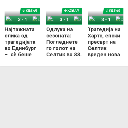
ФУДБАЛ
ФУДБАЛ
ФУДБАЛ
3
-
1
3
-
1
3
-
1
Најтажната
Одлука на
Трагедија на
Селтик
Хартс
Селтик
Хартс
Селтик
Хартс
слика од
сезоната:
Хартс, епски
трагедијата
Погледнете
пресврт на
во Единбург
го голот на
Селтик
– сè беше
Селтик во 88.
вреден нова
спремно за
минута
титула!
историско
вреден
славје!
титула
(ВИДЕО)