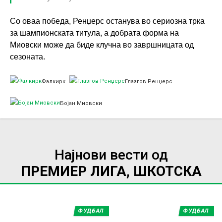
Со оваа победа, Ренџерс останува во сериозна трка
за шампионската титула, а добрата форма на
Миовски може да биде клучна во завршницата од
сезоната.
Фалкирк
Глазгов Ренџерс
Бојан Миовски
Најнови вести од
ПРЕМИЕР ЛИГА, ШКОТСКА
ФУДБАЛ
ФУДБАЛ