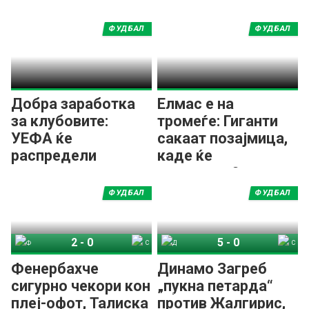
ФУДБАЛ
ФУДБАЛ
Добра заработка
Елмас e на
за клубовите:
тромеѓе: Гиганти
УЕФА ќе
сакаат позајмица,
распредели
каде ќе
рекорден награден
продолжи?
фонд!
ФУДБАЛ
ФУДБАЛ
2
-
0
5
-
0
Фенербахче
СК Штурм Грац
Динамо Загреб
Спирис Каунас
Фенербахче
Динамо Загреб
сигурно чекори кон
„пукна петарда“
плеј-офот, Талиска
против Жалгирис,