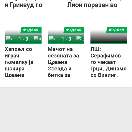
и Гринвуд го
Лион поразен во
решија Штурм
Прага
ФУДБАЛ
ФУДБАЛ
ФУДБАЛ
1
-
0
1
-
0
Хапоел со
Мечот на
ЛШ:
Хапоел Беер Шева
Црвена Звезда
Хапоел Беер Шева
Црвена Звезда
играч
сезоната за
Серафимов
помалку ја
Црвена
го чекаат
шокира
Звезда и
Грци, Динамо
Црвена
битка за
со Викинг,
Звезда во
петнаесет
Звезда мина
Унгарија
милиони
добро!
евра