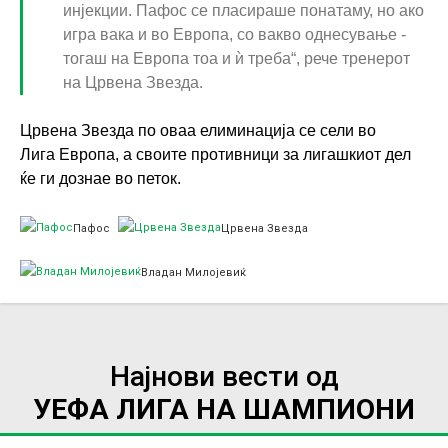
инјекции. Пафос се пласираше понатаму, но ако
игра вака и во Европа, со вакво однесување -
тогаш на Европа тоа и ѝ треба“, рече тренерот
на Црвена Звезда.
Црвена Звезда по оваа елиминација се сели во
Лига Европа, а своите противници за лигашкиот дел
ќе ги дознае во петок.
Пафос
Црвена Звезда
Владан Милојевиќ
Најнови вести од
УЕФА ЛИГА НА ШАМПИОНИ