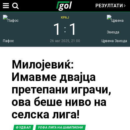
РЕЗУЛТАТИ
Jump to navigation
КРАЈ
1
1
:
Пафос
26 авг 2025, 21:00
Црвена Звезда
You
Милојевиќ:
Имавме двајца
are
претепани играчи,
here
ова беше ниво на
селска лига!
ФУДБАЛ
УЕФА ЛИГА НА ШАМПИОНИ