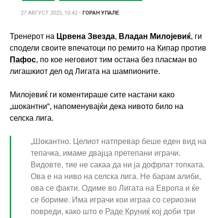
27 АВГУСТ 2025, 10:42
•
ГОРАН УПАЛЕ
Тренерот на
Црвена Звезда
,
Владан Милојевиќ
, ги
сподели своите впечатоци по ремито на
Кипар
против
Пафос
, по кое неговиот тим остана без пласман во
лигашкиот дел од Лигата на шампионите.
Милојевиќ ги коментираше сите настани како
„шокантни“, напоменувајќи дека нивото било на
селска лига.
„Шокантно. Целиот натпревар беше еден вид на
тепачка, имаме двајца претепани играчи.
Видовте, тие не сакаа да ни ја дофрлат топката.
Ова е на ниво на селска лига. Не барам алиби,
ова се факти. Одиме во Лигата на Европа и ќе
се бориме. Има играчи кои играа со сериозни
повреди, како што е
Раде Круниќ
кој доби три