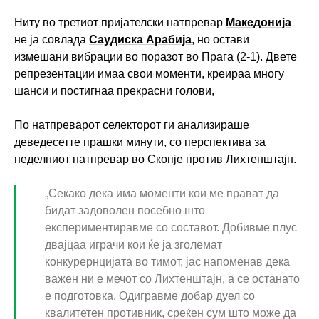
Ниту во третиот пријателски натпревар
Македонија
не ја совлада
Саудиска Арабија
, но остави
измешани вибрации во поразот во Прага (2-1). Двете
репрезентации имаа свои моменти, креираа многу
шанси и постигнаа прекрасни голови,
По натпреварот селекторот ги анализираше
деведесетте прашки минути, со перспектива за
неделниот натпревар во
Скопје
против
Лихтенштајн
.
„Секако дека има моменти кои ме прават да
бидат задоволен посебно што
експериментиравме со составот. Добивме плус
двајцаа играчи кои ќе ја зголемат
конкурернцијата во тимот, јас напоменав дека
важен ни е мечот со Лихтенштајн, а се останато
е подготовка. Одигравме добар дуел со
квалитетен противник, среќен сум што може да