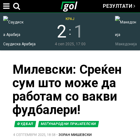
РЕЗУЛТАТИ
Jump to navigation
КРАЈ
2
1
:
Саудиска Арабија
4 сеп 2025, 17:00
Македонија
You
Милевски: Среќен
сум што може да
are
работам со вакви
here
фудбалери!
ФУДБАЛ
МЕЃУНАРОДНИ ПРИЈАТЕЛСКИ
4 СЕПТЕМВРИ 2025, 18:58
•
ЗОРАН МИШЕВСКИ