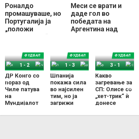
Роналдо
Меси се врати и
промашуваше, но
даде гол во
Португалија ја
победата на
„положи
Аргентина над
генералката“ со
Исланд!
Нигерија
ФУДБАЛ
ФУДБАЛ
ФУДБАЛ
1
-
2
1
-
3
3
-
1
ДР Конго со
Шпанија
Какво
Конго ДР
Чиле
Перу
Шпанија
Франција
Северна Ирска
пораз од
покажа сила
загревање за
Чиле патува
во најсилен
СП: Олисе со
на
тим, но ја
„хет-трик“ ѝ
Мундијалот
загрижи
донесе
Ојарзабал
триумф на
Франција
(ВИДЕО)