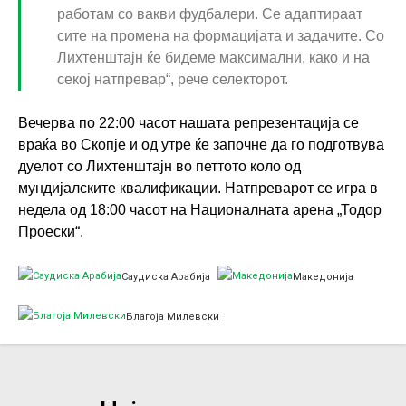
работам со вакви фудбалери. Се адаптираат
сите на промена на формацијата и задачите. Со
Лихтенштајн ќе бидеме максимални, како и на
секој натпревар“, рече селекторот.
Вечерва по 22:00 часот нашата репрезентација се
враќа во Скопје и од утре ќе започне да го подготвува
дуелот со Лихтенштајн во петтото коло од
мундијалските квалификации. Натпреварот се игра в
недела од 18:00 часот на Националната арена „Тодор
Проески“.
Саудиска Арабија
Македонија
Благоја Милевски