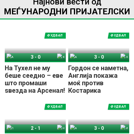
Најнови вести од
МЕЃУНАРОДНИ ПРИЈАТЕЛСКИ
ФУДБАЛ
ФУДБАЛ
3
-
0
3
-
0
Англија
Костарика
Англија
Костарика
На Тухел не му
Гордон се наметна,
беше сеедно – еве
Англија покажа
што промаши
моќ против
ѕвезда на Арсенал!
Костарика
ФУДБАЛ
ФУДБАЛ
2
-
1
3
-
0
Португалија
Нигерија
Аргентина
Исланд